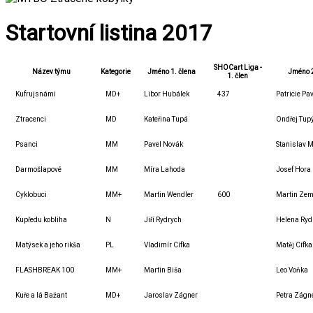
Startovní listina 2017
SHOCart Liga -
Název týmu
Kategorie
Jméno 1. člena
Jméno 2
1. člen
Kufrujsnámi
MD+
Libor Hubálek
437
Patricie Pa
Ztracenci
MD
Kateřina Tupá
Ondřej Tup
Psanci
MM
Pavel Novák
Stanislav M
Darmošlapové
MM
Míra Lahoda
Josef Hora
Cyklobuci
MM+
Martin Wendler
600
Martin Ze
Kupředu kobliha
N
Jiří Rydrych
Helena Ryd
Matýsek a jeho rikša
PL
Vladimír Cífka
Matěj Cífka
FLASHBREAK 100
MM+
Martin Biša
Leo Voňka
Kuře a lá Bažant
MD+
Jaroslav Zágner
Petra Zágn