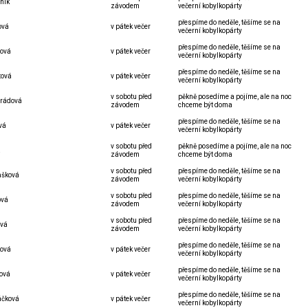
ník
závodem
večerní kobylkopárty
přespíme do neděle, těšíme se na
ová
v pátek večer
večerní kobylkopárty
přespíme do neděle, těšíme se na
žová
v pátek večer
večerní kobylkopárty
přespíme do neděle, těšíme se na
tová
v pátek večer
večerní kobylkopárty
v sobotu před
pěkně posedíme a pojíme, ale na noc
nrádová
závodem
chceme být doma
přespíme do neděle, těšíme se na
ová
v pátek večer
večerní kobylkopárty
v sobotu před
pěkně posedíme a pojíme, ale na noc
á
závodem
chceme být doma
v sobotu před
přespíme do neděle, těšíme se na
ůšková
závodem
večerní kobylkopárty
v sobotu před
přespíme do neděle, těšíme se na
ová
závodem
večerní kobylkopárty
v sobotu před
přespíme do neděle, těšíme se na
ová
závodem
večerní kobylkopárty
přespíme do neděle, těšíme se na
ková
v pátek večer
večerní kobylkopárty
přespíme do neděle, těšíme se na
ková
v pátek večer
večerní kobylkopárty
přespíme do neděle, těšíme se na
áčková
v pátek večer
večerní kobylkopárty