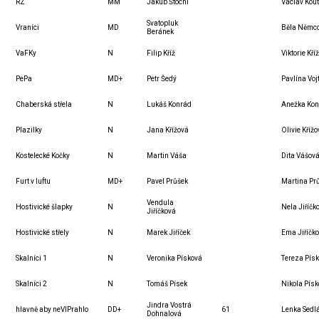
RZ
MM
Jakub Štochl
Václav Kout
Svatopluk
Vraníci
MD
Běla Němc
Beránek
VaFKy
N
Filip Kříž
Viktorie Kří
PePa
MD+
Petr Šedý
Pavlína Voj
Chaberská střela
N
Lukáš Konrád
Anežka Ko
Plazilky
N
Jana Křížová
Olivie Kříž
Kostelecké Kočky
N
Martin Váša
Dita Vášov
Furt v luftu
MD+
Pavel Průšek
Martina Pr
Vendula
Hostivické šlapky
N
Nela Jiříčk
Jiříčková
Hostivické střely
N
Marek Jiříček
Ema Jiříčk
Skalníci 1
N
Veronika Písková
Tereza Pís
Skalníci 2
N
Tomáš Písek
Nikola Pís
Jindra Vostrá
hlavně aby neVIPrahlo
DD+
61
Lenka Sedl
Dohnalová