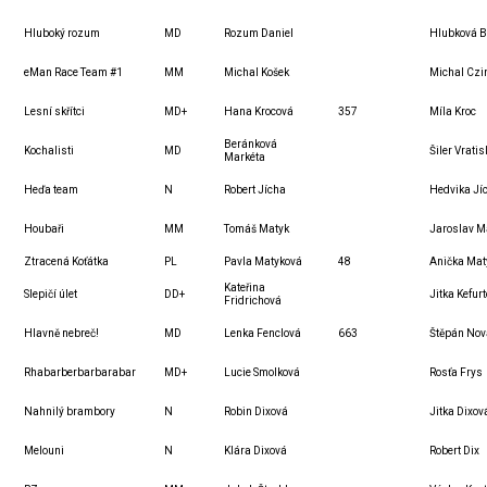
Hluboký rozum
MD
Rozum Daniel
Hlubková B
eMan Race Team #1
MM
Michal Košek
Michal Czi
Lesní skřítci
MD+
Hana Krocová
357
Míla Kroc
Beránková
Kochalisti
MD
Šiler Vratis
Markéta
Heďa team
N
Robert Jícha
Hedvika Jí
Houbaři
MM
Tomáš Matyk
Jaroslav M
Ztracená Koťátka
PL
Pavla Matyková
48
Anička Mat
Kateřina
Slepičí úlet
DD+
Jitka Kefur
Fridrichová
Hlavně nebreč!
MD
Lenka Fenclová
663
Štěpán Nov
Rhabarberbarbarabar
MD+
Lucie Smolková
Rosťa Frys
Nahnilý brambory
N
Robin Dixová
Jitka Dixov
Melouni
N
Klára Dixová
Robert Dix