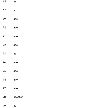
66
ne
67
ne
69
ano
70
ano
71
ano
72
ano
73
ne
74
ano
75
ano
76
ano
77
ano
78
sponzor
79
ne