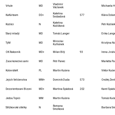
Vladimír
Vrtule
MD
Michaela 
Václavek
Kateřina
KaKá team
DD+
577
Klára Dola
Svobodová
Kateřina
Kožíšci
N
Petr Kožíše
Kožíšková
Starý mladý
MD
Tomáš Langer
Erika Lang
Miroslav
TýM
MD
Kristýna N
Kulhánek
OK Rakovník
MD+
Milan Bílý
93
Irena Jiráň
Zase konečně sami
MD
Petr Panec
Markéta Pa
KolovráteK
PL
Martin Kučera
Viktor Kuče
Jejich Veličenstva
MM+
Dominik Duda
573
Ondřej Žen
Dezorientovaní Bizoni
MD+
Martina Špádová
202
Karel Špád
Jedou Topiči
MM
Martin Kučera
Tomáš Kuč
Romana
Střížkovské střelky
N
Barbora Sm
Smolková