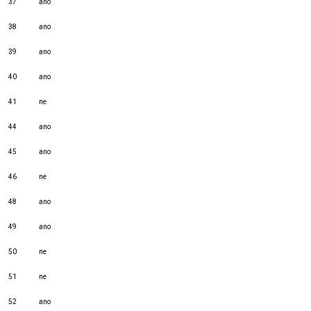
37
ano
38
ano
39
ano
40
ano
41
ne
44
ano
45
ano
46
ne
48
ano
49
ano
50
ne
51
ne
52
ano