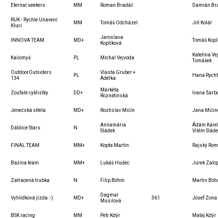
Eternal seekers
MM
Roman Bradáč
Damián Br
RUK - Rychle Unavení
MM
Tomáš Odcházel
Jiří Kolář
Kluci
Jaroslava
INNOVA TEAM
MD+
Tomáš Kopl
Koplíková
Kateřina Ve
Kačomyš
PL
Michal Vejvoda
Tomášek
OutdoorOutsiders
Vlasta Gruber +
PL
Hana Rych
134
Adélka
Markéta
Zoufalé cyklistky
DD+
Ivana Šarb
Roznětinská
Jenečská střela
MD+
Rostislav Mičín
Jana Mičín
Annamária
Ádám Karel
Ďáblice Stars
N
Sládek
Vilém Slád
FINAL TEAM
MM+
Kopta Martin
Rajský Ro
Bažina team
MM+
Lukáš Hudec
Jurek Zalo
Zatracená trubka
N
Filip Böhm
Martin Bö
Dagmar
Vyhlídková jízda :-)
MD+
361
Josef Zona
Musilová
BSK racing
MM
Petr Kdýr
Matěj Kdýr