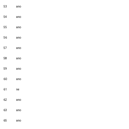
53
ano
54
ano
55
ano
56
ano
57
ano
58
ano
59
ano
60
ano
61
ne
62
ano
63
ano
65
ano