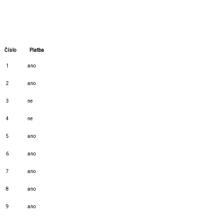
Číslo
Platba
1
ano
2
ano
3
ne
4
ne
5
ano
6
ano
7
ano
8
ano
9
ano