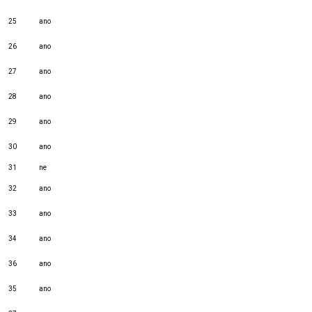
25
ano
26
ano
27
ano
28
ano
29
ano
30
ano
31
ne
32
ano
33
ano
34
ano
36
ano
35
ano