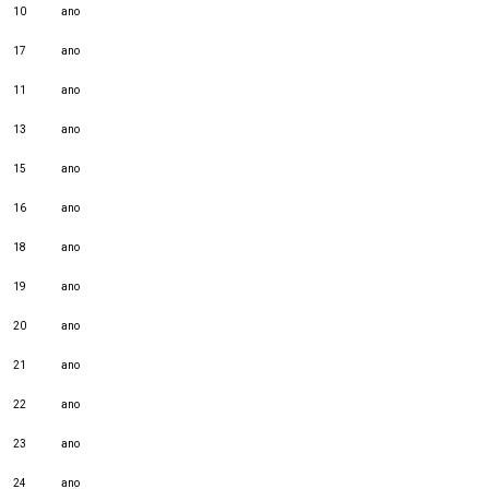
10
ano
17
ano
11
ano
13
ano
15
ano
16
ano
18
ano
19
ano
20
ano
21
ano
22
ano
23
ano
24
ano