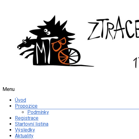
Skip
to
content
Menu
MTBO
Ztracené
Úvod
kobylky
Propozice
Podmínky
Web
Registrace
o
Startovní listina
organizaci
Výsledky
orientačního
Aktuality