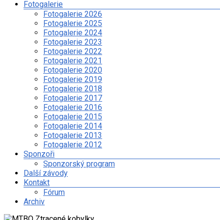
závodu
Fotogalerie
na
Fotogalerie 2026
kolech
Fotogalerie 2025
a
Fotogalerie 2024
dalších
Fotogalerie 2023
sportovních
Fotogalerie 2022
aktivitách
Fotogalerie 2021
spolku
Fotogalerie 2020
Ztracené
Fotogalerie 2019
kobylky
Fotogalerie 2018
Fotogalerie 2017
Fotogalerie 2016
Fotogalerie 2015
Fotogalerie 2014
Fotogalerie 2013
Fotogalerie 2012
Sponzoři
Sponzorský program
Další závody
Kontakt
Fórum
Archiv