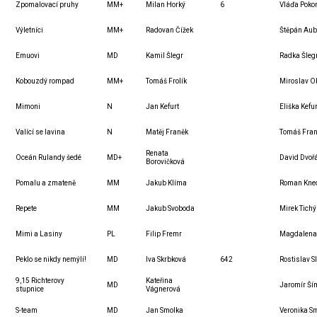
Zpomalovací pruhy
MM+
Milan Horký
6
Vláďa Poko
Výletníci
MM+
Radovan Čížek
Štěpán Aub
Emuovi
MD
Kamil Šlegr
Radka Šleg
Kobouzdý rompad
MM+
Tomáš Frolík
Miroslav O
Mimoni
N
Jan Kefurt
Eliška Kefu
Valící se lavina
N
Matěj Franěk
Tomáš Fra
Renata
Oceán Rulandy šedé
MD+
David Dvoř
Borovičková
Pomalu a zmateně
MM
Jakub Klíma
Roman Kne
Repete
MM
Jakub Svoboda
Mirek Tichý
Mimi a Lasiny
PL
Filip Fremr
Magdalena
Peklo se nikdy nemýlí!
MD
Iva Skrbková
642
Rostislav S
9,15 Richterovy
Kateřina
MD
Jaromír Ší
stupnice
Vágnerová
S-team
MD
Jan Smolka
Veronika S