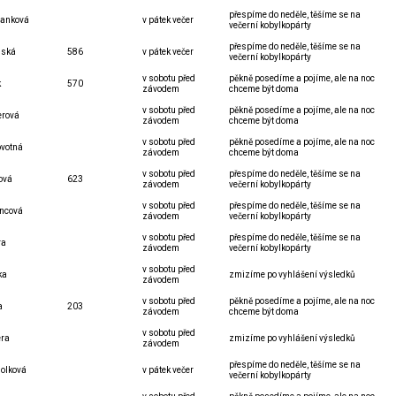
přespíme do neděle, těšíme se na
Hanková
v pátek večer
večerní kobylkopárty
přespíme do neděle, těšíme se na
nská
586
v pátek večer
večerní kobylkopárty
v sobotu před
pěkně posedíme a pojíme, ale na noc
k
570
závodem
chceme být doma
v sobotu před
pěkně posedíme a pojíme, ale na noc
erová
závodem
chceme být doma
v sobotu před
pěkně posedíme a pojíme, ale na noc
ovotná
závodem
chceme být doma
v sobotu před
přespíme do neděle, těšíme se na
ová
623
závodem
večerní kobylkopárty
v sobotu před
přespíme do neděle, těšíme se na
ncová
závodem
večerní kobylkopárty
v sobotu před
přespíme do neděle, těšíme se na
ra
závodem
večerní kobylkopárty
v sobotu před
ka
zmizíme po vyhlášení výsledků
závodem
v sobotu před
pěkně posedíme a pojíme, ale na noc
a
203
závodem
chceme být doma
v sobotu před
era
zmizíme po vyhlášení výsledků
závodem
přespíme do neděle, těšíme se na
olková
v pátek večer
večerní kobylkopárty