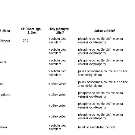
SHOCart Liga -
Kdy plánujete
. člena
Jak se zdržíte?
2. člen
přijet?
v sobotu před
přespíme do neděle, těšíme se na
vlíčková
346
závodem
večerní kobylkopárty
v sobotu před
přespíme do neděle, těšíme se na
ý
závodem
večerní kobylkopárty
v sobotu před
přespíme do neděle, těšíme se na
oller
závodem
večerní kobylkopárty
v sobotu před
pěkně posedíme a pojíme, ale na noc
závodem
chceme být doma
pěkně posedíme a pojíme, ale na noc
mek
v pátek večer
chceme být doma
přespíme do neděle, těšíme se na
rychová
v pátek večer
večerní kobylkopárty
přespíme do neděle, těšíme se na
v pátek večer
večerní kobylkopárty
přespíme do neděle, těšíme se na
v pátek večer
večerní kobylkopárty
v sobotu před
erová
hned po závodě frčíme pryč
závodem