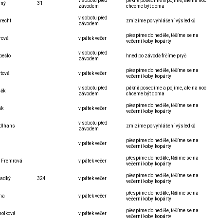
v sobotu před
pěkně posedíme a pojíme, ale na noc
rný
31
závodem
chceme být doma
v sobotu před
recht
zmizíme po vyhlášení výsledků
závodem
přespíme do neděle, těšíme se na
rová
v pátek večer
večerní kobylkopárty
v sobotu před
bešlo
hned po závodě frčíme pryč
závodem
přespíme do neděle, těšíme se na
rtová
v pátek večer
večerní kobylkopárty
v sobotu před
pěkně posedíme a pojíme, ale na noc
něk
závodem
chceme být doma
přespíme do neděle, těšíme se na
ák
v pátek večer
večerní kobylkopárty
v sobotu před
dlhans
zmizíme po vyhlášení výsledků
závodem
přespíme do neděle, těšíme se na
v pátek večer
večerní kobylkopárty
přespíme do neděle, těšíme se na
 Fremrová
v pátek večer
večerní kobylkopárty
přespíme do neděle, těšíme se na
ladký
324
v pátek večer
večerní kobylkopárty
přespíme do neděle, těšíme se na
ma
v pátek večer
večerní kobylkopárty
přespíme do neděle, těšíme se na
molková
v pátek večer
večerní kobylkopárty