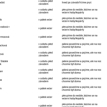
v sobotu před
adáč
hned po závodě frčíme pryč
závodem
v sobotu před
přespíme do neděle, těšíme se na
závodem
večerní kobylkopárty
přespíme do neděle, těšíme se na
ík
v pátek večer
večerní kobylkopárty
jvodová +
přespíme do neděle, těšíme se na
v pátek večer
večerní kobylkopárty
přespíme do neděle, těšíme se na
trmocová
v pátek večer
večerní kobylkopárty
v sobotu před
pěkně posedíme a pojíme, ale na noc
ochová
závodem
chceme být doma
v sobotu před
pěkně posedíme a pojíme, ale na noc
ová
závodem
chceme být doma
 Sládek
v sobotu před
pěkně posedíme a pojíme, ale na noc
ek
závodem
chceme být doma
v sobotu před
pěkně posedíme a pojíme, ale na noc
man
závodem
chceme být doma
v sobotu před
pěkně posedíme a pojíme, ale na noc
pa
závodem
chceme být doma
pěkně posedíme a pojíme, ale na noc
hm
v pátek večer
chceme být doma
přespíme do neděle, těšíme se na
v pátek večer
večerní kobylkopárty
přespíme do neděle, těšíme se na
v pátek večer