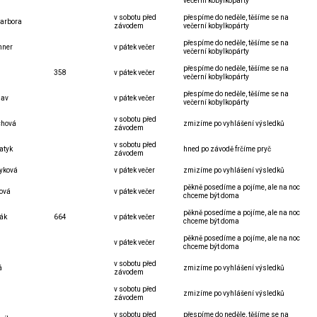
večerní kobylkopárty
v sobotu před
přespíme do neděle, těšíme se na
arbora
závodem
večerní kobylkopárty
přespíme do neděle, těšíme se na
nner
v pátek večer
večerní kobylkopárty
přespíme do neděle, těšíme se na
358
v pátek večer
večerní kobylkopárty
přespíme do neděle, těšíme se na
lav
v pátek večer
večerní kobylkopárty
v sobotu před
chová
zmizíme po vyhlášení výsledků
závodem
v sobotu před
atyk
hned po závodě frčíme pryč
závodem
yková
v pátek večer
zmizíme po vyhlášení výsledků
pěkně posedíme a pojíme, ale na noc
tová
v pátek večer
chceme být doma
pěkně posedíme a pojíme, ale na noc
ák
664
v pátek večer
chceme být doma
pěkně posedíme a pojíme, ale na noc
v pátek večer
chceme být doma
v sobotu před
á
zmizíme po vyhlášení výsledků
závodem
v sobotu před
zmizíme po vyhlášení výsledků
závodem
v sobotu před
přespíme do neděle, těšíme se na