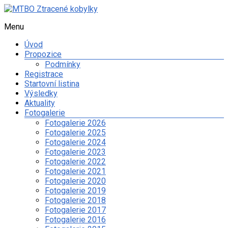
Skip
to
Menu
MTBO
content
Ztracené
Úvod
kobylky
Propozice
Podmínky
Web
Registrace
o
Startovní listina
organizaci
Výsledky
orientačního
Aktuality
závodu
Fotogalerie
na
Fotogalerie 2026
kolech
Fotogalerie 2025
a
Fotogalerie 2024
dalších
Fotogalerie 2023
sportovních
Fotogalerie 2022
aktivitách
Fotogalerie 2021
spolku
Fotogalerie 2020
Ztracené
Fotogalerie 2019
kobylky
Fotogalerie 2018
Fotogalerie 2017
Fotogalerie 2016