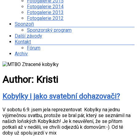
Fotogalerie 2015
Fotogalerie 2014
Fotogalerie 2013
Fotogalerie 2012
Sponzoři
Sponzorský program
Další závody
Kontakt
Fórum
Archiv
Author:
Kristi
Kobylky i jako svatební dohazovači?
V sobotu 6.9. jsem jela reprezentovat Kobylky na jednu
výjimečnou svatbu, protože se bral pár, který se seznámil na
našich loňských Kobylkách! Je k neuvěření, že se přitom
potkali až v neděli, ve chvíli odjezdů k domovům:-). Od té
doby už spolu jezdí v mix