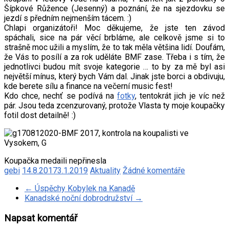
Šípkové Růžence (Jesenný) a poznání, že na sjezdovku se
jezdí s předním nejmenším tácem. :)
Chlapi organizátoři! Moc děkujeme, že jste ten závod
spáchali, sice na pár věcí brbláme, ale celkově jsme si to
strašně moc užili a myslím, že to tak měla většina lidí. Doufám,
že Vás to posílí a za rok uděláte BMF zase. Třeba i s tím, že
jednotlivci budou mít svoje kategorie … to by za mě byl asi
největší mínus, který bych Vám dal. Jinak jste borci a obdivuju,
kde berete sílu a finance na večerní music fest!
Kdo chce, nechť se podívá na
fotky
, tentokrát jich je víc než
pár. Jsou teda zcenzurovaný, protože Vlasta ty moje koupačky
fotil dost detailně! :)
Koupačka medaili nepřinesla
gebi
14.8.2017
3.1.2019
Aktuality
Žádné komentáře
←
Úspěchy Kobylek na Kanadě
Kanadské noční dobrodružství
→
Napsat komentář