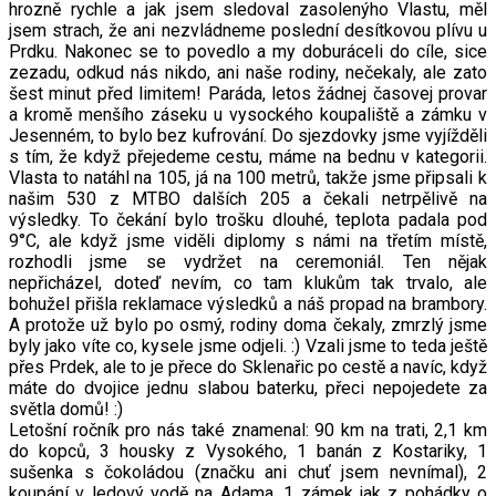
hrozně rychle a jak jsem sledoval zasolenýho Vlastu, měl
jsem strach, že ani nezvládneme poslední desítkovou plívu u
Prdku. Nakonec se to povedlo a my doburáceli do cíle, sice
zezadu, odkud nás nikdo, ani naše rodiny, nečekaly, ale zato
šest minut před limitem! Paráda, letos žádnej časovej provar
a kromě menšího záseku u vysockého koupaliště a zámku v
Jesenném, to bylo bez kufrování. Do sjezdovky jsme vyjížděli
s tím, že když přejedeme cestu, máme na bednu v kategorii.
Vlasta to natáhl na 105, já na 100 metrů, takže jsme připsali k
našim 530 z MTBO dalších 205 a čekali netrpělivě na
výsledky. To čekání bylo trošku dlouhé, teplota padala pod
9°C, ale když jsme viděli diplomy s námi na třetím místě,
rozhodli jsme se vydržet na ceremoniál. Ten nějak
nepřicházel, doteď nevím, co tam klukům tak trvalo, ale
bohužel přišla reklamace výsledků a náš propad na brambory.
A protože už bylo po osmý, rodiny doma čekaly, zmrzlý jsme
byly jako víte co, kysele jsme odjeli. :) Vzali jsme to teda ještě
přes Prdek, ale to je přece do Sklenařic po cestě a navíc, když
máte do dvojice jednu slabou baterku, přeci nepojedete za
světla domů! :)
Letošní ročník pro nás také znamenal: 90 km na trati, 2,1 km
do kopců, 3 housky z Vysokého, 1 banán z Kostariky, 1
sušenka s čokoládou (značku ani chuť jsem nevnímal), 2
koupání v ledový vodě na Adama, 1 zámek jak z pohádky o