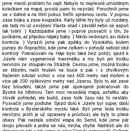
jsme menší problém ho najít. Nebylo to nepřesně umístěným
kolečkem na mapě, prostě jsem to nezvlád. Porochnili jsme
se v bahně a na třetí pokus trefili správnou cestu. V popisu
zase bójka a zase koupačka. Karty téhle hry byly už rozdány,
ale tady mi už osvěžení Vlasta snad i záviděl nebo se aspoň
tak tvářil. :) Každopádně jsme i poprvé posvačili s tím, že
počkáme, až přijedou nějaký baby. :) Nikdo nedorazil, asi dobrá
kontrola. :) Vyrazili jsme pak zpátky do Vysokého, kolem
pumpy do Roprachtic, kde jsme celkem v pohodě sebrali obě
kontroly. Pokračování na Háje bylo také bez potíží, sjezd k
Jizeře nám vygeneroval maximálku a my byli jen trošku
nervózní ze stoupání na Strážník. Cestou jsme, možná trošku
se štěstím, našli hrušeň na louce a pak i s chvilkovým
tlačením zdolali vrchol s více než 600 metry nad mořem a
více jak 200 výškovými metry nad Jizerou. Bylo to ale zase
bez bloudění, takže jsme pak spokojeně pokračovali do
Bystré ke hřbitovu. Tam moc neseděla mapa, asfaltku aby
člověk pohledal, ale budiž, zase tolik času nás to nestálo.
Posvačili jsme podruhé. Sjezd dolů k Jizeře byl super, další
kontrola u Bysterského mostu také. Byli jsme teda trošku
nervózní, jestli je už opravený a průchozí, ale byly to plané
obavy. Pak nastala silniční etapa do Semil, kde jsme pár
dvojic převalili a jedna se nás, mrcha, chytla. Naštěstí ale šli