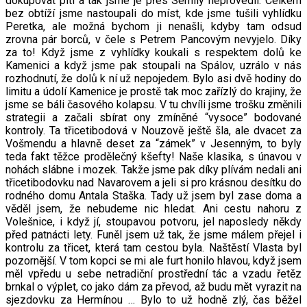
dokupovat pití a tak jsme je přes Semily neprovedli. Celkem
bez obtíží jsme nastoupali do míst, kde jsme tušili vyhlídku
Peretka, ale možná bychom ji nenašli, kdyby tam odsud
zrovna pár borců, v čele s Petrem Pancovým nevyjelo. Díky
za to! Když jsme z vyhlídky koukali s respektem dolů ke
Kamenici a když jsme pak stoupali na Spálov, uzrálo v nás
rozhodnutí, že dolů k ní už nepojedem. Bylo asi dvě hodiny do
limitu a údolí Kamenice je prostě tak moc zařízlý do krajiny, že
jsme se báli časového kolapsu. V tu chvíli jsme trošku změnili
strategii a začali sbírat ony zmíněné “vysoce” bodované
kontroly. Ta třicetibodová v Nouzově ještě šla, ale dvacet za
Vošmendu a hlavně deset za “zámek” v Jesenným, to byly
teda fakt těžce prodělečný kšefty! Naše klasika, s únavou v
nohách slábne i mozek. Takže jsme pak díky plívám nedali ani
třicetibodovku nad Navarovem a jeli si pro krásnou desítku do
rodného domu Antala Staška. Tady už jsem byl zase doma a
věděl jsem, že nebudeme nic hledat. Ani cestu nahoru z
Volešnice, i když jí, stoupavou potvoru, jel naposledy někdy
před patnácti lety. Funěl jsem už tak, že jsme málem přejel i
kontrolu za třicet, která tam cestou byla. Naštěstí Vlasta byl
pozornější. V tom kopci se mi ale furt honilo hlavou, když jsem
měl vpředu u sebe netradiční prostřední tác a vzadu řetěz
brnkal o výplet, co jako dám za převod, až budu mět vyrazit na
sjezdovku za Hermínou … Bylo to už hodně zlý, čas běžel