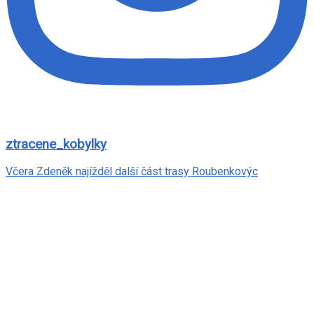
ztracene_kobylky
Včera Zdeněk najížděl další část trasy Roubenkovýc