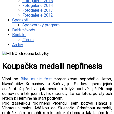
Fotogalerie 2015
Fotogalerie 2014
Fotogalerie 2013
Fotogalerie 2012
Sponzoři
Sponzorský program
Další závody
Kontakt
Fórum
Archiv
Koupačka medaili nepřinesla
Vloni se
Bike music fest
zorganizovat nepodařilo, letos,
hlavně díky Komančovi a Sašovi, jo. Sledoval jsem jejich
snažení už před víc jak měsícem, když poctivě sjížděli moji
domovinu a tak jsem byl rozhodnutý, že se letos, po čtyřech
letech k Hermíně na start podívám.
Pod zástěrkou rodinného víkendu jsem pozval Hanku s
Vlastou a malou Adélkou do Sklenařic. Odmítnout nemohli,
protože nám pomohli s rekonstrukcí domu a tak k nám teď