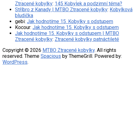
Ztracené kobylky
:
145 Kobylek a podzimní téma?
Stříbro z Kanady | MTBO Ztracené kobylky
:
Kobylková
bludička
gebi
:
Jak hodnotíme 15. Kobylky s odstupem
Kocour
:
Jak hodnotíme 15. Kobylky s odstupem
Jak hodnotíme 15. Kobylky s odstupem | MTBO
Ztracené kobylky
:
Ztracené kobylky patnáctileté
Copyright © 2026
MTBO Ztracené kobylky
. All rights
reserved. Theme
Spacious
by ThemeGrill. Powered by:
WordPress
.