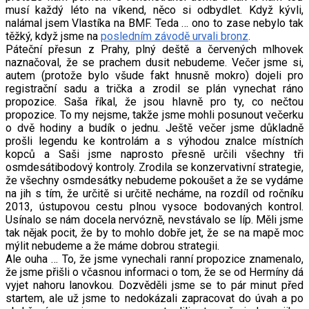
musí každý léto na víkend, něco si odbydlet. Když kývli,
nalámal jsem Vlastíka na BMF. Teda … ono to zase nebylo tak
těžký, když jsme na
posledním závodě urvali bronz
.
Páteční přesun z Prahy, plný deště a červených mlhovek
naznačoval, že se prachem dusit nebudeme. Večer jsme si,
autem (protože bylo všude fakt hnusně mokro) dojeli pro
registrační sadu a trička a zrodil se plán vynechat ráno
propozice. Saša říkal, že jsou hlavně pro ty, co nečtou
propozice. To my nejsme, takže jsme mohli posunout večerku
o dvě hodiny a budík o jednu. Ještě večer jsme důkladně
prošli legendu ke kontrolám a s výhodou znalce místních
kopců a Saši jsme naprosto přesně určili všechny tři
osmdesátibodový kontroly. Zrodila se konzervativní strategie,
že všechny osmdesátky nebudeme pokoušet a že se vydáme
na jih s tím, že určitě si určitě necháme, na rozdíl od ročníku
2013, ústupovou cestu plnou vysoce bodovaných kontrol.
Usínalo se nám docela nervózně, nevstávalo se líp. Měli jsme
tak nějak pocit, že by to mohlo dobře jet, že se na mapě moc
mýlit nebudeme a že máme dobrou strategii.
Ale ouha … To, že jsme vynechali ranní propozice znamenalo,
že jsme přišli o včasnou informaci o tom, že se od Hermíny dá
vyjet nahoru lanovkou. Dozvěděli jsme se to pár minut před
startem, ale už jsme to nedokázali zapracovat do úvah a po