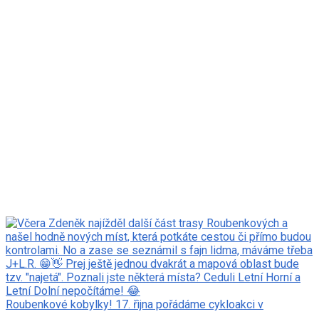
Roubenkové kobylky! 17. řìjna pořádáme cykloakci v