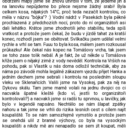
obdržení mapy jsme se znovu utvrdili v tom, že jedeme jih a
na lanovku nepůjdeme bo přece nejsme žádný srabi! Byla
celkem kosa, nějakých 14°C, proč teda nezačít kontrolou, co
měla v názvu “bójka”? :) Vodní nádrž v Pasekách byla pěkně
prochlazená z předchozích nocí, proto do ní organizátoři asi
dali lehátko. Krátce jsme zhodnotili jeho stabilitu, teda spíš
vratkost a protože jsem čekal, že budu v jízdě tahat za kratší
konec, rozhodl jsem se obětovat. Svlíkačku jsem udělal velmi
rychle a vrhl se tam. Fuuu to byla kosa, málem jsem rozkousal
průkazku! Ale čekal nás kopec na Tomášovy vrcha, tak jsem
se toho zase tolik nebál. A je fakt, že už někde u Tomášova
kříže jsem o nějaký zimě z vody nevěděl. Kontrola na Vrších na
pohodu, pak si Vlastík u nás doma odložil techničák, aby za
náma po závodě mohla legálně zákazem vjezdu přijet Hanka a
jedním dechem jsme sebrali i kontrolu na posledním sloupu
vleku ve Sklenařicích. Valili jsme na Vysokej, pak za něj na
Dykovu skálu. Tam jsme marně volali na jednu dvojici co ci
nacvakla špatné kleště (kdo ví, jestli to organizátoři
kontrolovali?) a nacvakli jsme si radši tu sprvnou, u lavičky, jak
bylo v legendě napsáno. Nechtělo se nám šlapat zpátky
nahoru a tak jsme se vrhli do rizika lesních cest s cílem najít
koupaliště. To se nám samozřejmě vymstilo a protože jsem
se onehdá ulil z branné výchovy, co byla na vysockým
koupališti a nikdy mě ani nenapadlo se sem jít koupat, měli