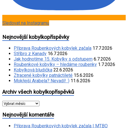
Sledovat na Instagramu
Nejnovější kobylkopříspěvky
Příprava Roubenkových kobylek začala
17.7.2026
Stříbro z Kanady
16.7.2026
Jak hodnotíme 15. Kobylky s odstupem
6.7.2026
Roubenkové kobylky – hledáme roubenky
1.7.2026
Kobylková bludička
22.6.2026
Ztracené kobylky patnáctileté
15.6.2026
Mokřejší Arabela? Nevadí! :)
11.6.2026
Archiv všech kobylkopříspěvků
Archiv
všech
kobylkopříspěvků
Nejnovější komentáře
Příprava Roubenkových kobylek začala | MTBO