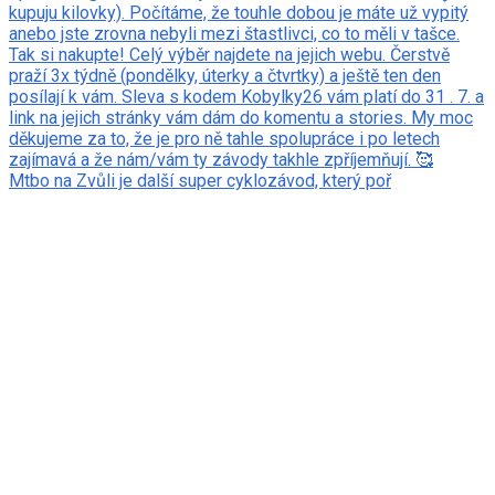
Mtbo na Zvůli je další super cyklozávod, který poř