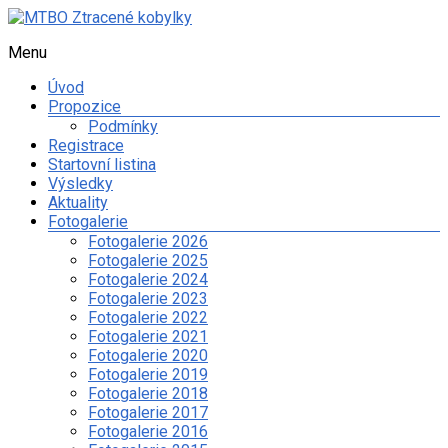
Skip
to
Menu
MTBO
content
Ztracené
Úvod
kobylky
Propozice
Podmínky
Web
Registrace
o
Startovní listina
organizaci
Výsledky
orientačního
Aktuality
závodu
Fotogalerie
na
Fotogalerie 2026
kolech
Fotogalerie 2025
a
Fotogalerie 2024
dalších
Fotogalerie 2023
sportovních
Fotogalerie 2022
aktivitách
Fotogalerie 2021
spolku
Fotogalerie 2020
Ztracené
Fotogalerie 2019
kobylky
Fotogalerie 2018
Fotogalerie 2017
Fotogalerie 2016