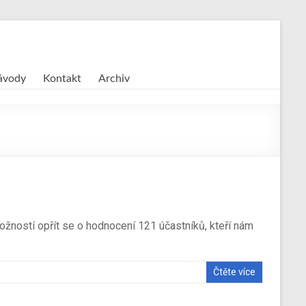
závody
Kontakt
Archiv
možností opřít se o hodnocení 121 účastníků, kteří nám
Čtěte více