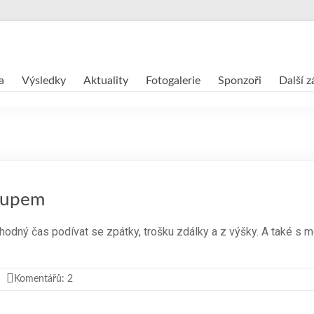
a
Výsledky
Aktuality
Fotogalerie
Sponzoři
Další 
stupem
 vhodný čas podívat se zpátky, trošku zdálky a z výšky. A také s 
Komentářů: 2