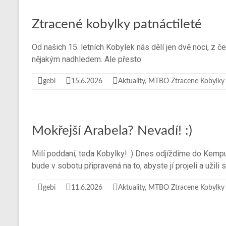
spolku
Ztracené
Ztracené kobylky patnáctileté
kobylky
Od našich 15. letních Kobylek nás dělí jen dvě noci, z č
nějakým nadhledem. Ale přesto
gebi
15.6.2026
Aktuality
,
MTBO Ztracene Kobylky
Mokřejší Arabela? Nevadí! :)
Milí poddaní, teda Kobylky! :) Dnes odjíždíme do Kemp
bude v sobotu připravená na to, abyste jí projeli a užili s
gebi
11.6.2026
Aktuality
,
MTBO Ztracene Kobylky