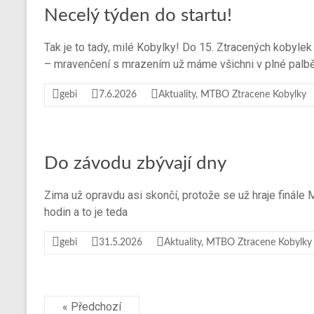
Necelý týden do startu!
Tak je to tady, milé Kobylky! Do 15. Ztracených kobylek
– mravenčení s mrazením už máme všichni v plné palbě
gebi
7.6.2026
Aktuality
,
MTBO Ztracene Kobylky
Do závodu zbývají dny
Zima už opravdu asi skončí, protože se už hraje finále 
hodin a to je teda
gebi
31.5.2026
Aktuality
,
MTBO Ztracene Kobylky
« Předchozí