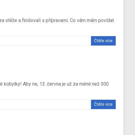
za otěže a finišovali s přípravami. Co vám mám povídat
Čtěte více
né kobylky! Aby ne, 13. června je už za méně než 300
Čtěte více