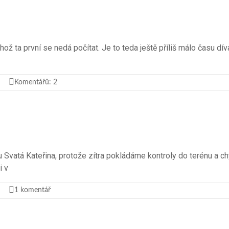
ehož ta první se nedá počítat. Je to teda ještě příliš málo času dí
Komentářů: 2
u Svatá Kateřina, protože zítra pokládáme kontroly do terénu a
i v
1 komentář