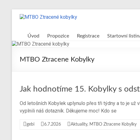
Skip
to
MTBO
content
Ztracené
Úvod
Propozice
Registrace
Startovní listin
kobylky
Web
MTBO Ztracene Kobylky
o
organizaci
orientačního
závodu
Jak hodnotíme 15. Kobylky s od
na
kolech
Od letošních Kobylek uplynulo přes tři týdny a to je už
a
vyplnili náš dotazník. Děkujeme moc! Kdo se
dalších
sportovních
gebi
6.7.2026
Aktuality
,
MTBO Ztracene Kobylky
aktivitách