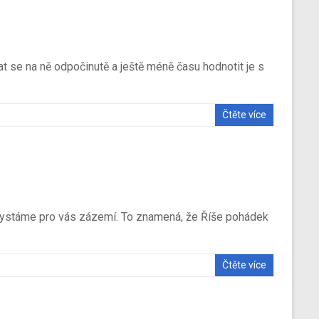
vat se na ně odpočinutě a ještě méně času hodnotit je s
Čtěte více
 chystáme pro vás zázemí. To znamená, že Říše pohádek
Čtěte více