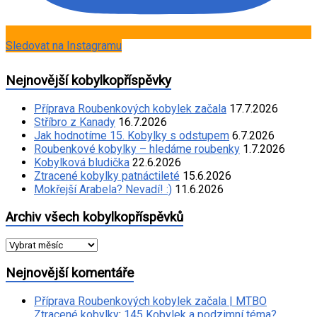
Sledovat na Instagramu
Nejnovější kobylkopříspěvky
Příprava Roubenkových kobylek začala
17.7.2026
Stříbro z Kanady
16.7.2026
Jak hodnotíme 15. Kobylky s odstupem
6.7.2026
Roubenkové kobylky – hledáme roubenky
1.7.2026
Kobylková bludička
22.6.2026
Ztracené kobylky patnáctileté
15.6.2026
Mokřejší Arabela? Nevadí! :)
11.6.2026
Archiv všech kobylkopříspěvků
Archiv
všech
kobylkopříspěvků
Nejnovější komentáře
Příprava Roubenkových kobylek začala | MTBO
Ztracené kobylky
:
145 Kobylek a podzimní téma?