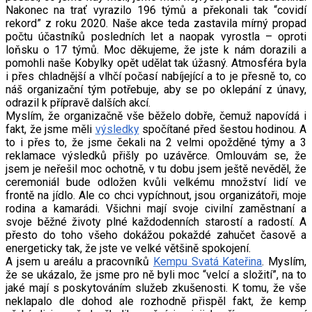
Nakonec na trať vyrazilo 196 týmů a překonali tak “covidí
rekord” z roku 2020. Naše akce teda zastavila mírný propad
počtu účastníků posledních let a naopak vyrostla – oproti
loňsku o 17 týmů. Moc děkujeme, že jste k nám dorazili a
pomohli naše Kobylky opět udělat tak úžasný. Atmosféra byla
i přes chladnější a vlhčí počasí nabíjející a to je přesně to, co
náš organizační tým potřebuje, aby se po oklepání z únavy,
odrazil k přípravě dalších akcí.
Myslím, že organizačně vše běželo dobře, čemuž napovídá i
fakt, že jsme měli
výsledky
spočítané před šestou hodinou. A
to i přes to, že jsme čekali na 2 velmi opožděné týmy a 3
reklamace výsledků přišly po uzávěrce. Omlouvám se, že
jsem je neřešil moc ochotně, v tu dobu jsem ještě nevěděl, že
ceremoniál bude odložen kvůli velkému množství lidí ve
frontě na jídlo. Ale co chci vypíchnout, jsou organizátoři, moje
rodina a kamarádi. Všichni mají svoje civilní zaměstnaní a
svoje běžné životy plné každodenních starostí a radostí. A
přesto do toho všeho dokážou pokaždé zahučet časově a
energeticky tak, že jste ve velké většině spokojení.
A jsem u areálu a pracovníků
Kempu Svatá Kateřina
. Myslím,
že se ukázalo, že jsme pro ně byli moc “velcí a složití”, na to
jaké mají s poskytováním služeb zkušenosti. K tomu, že vše
neklapalo dle dohod ale rozhodně přispěl fakt, že kemp