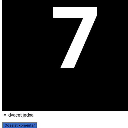
=
dvacet jedna