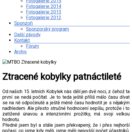
Fotogalerie 2015
Fotogalerie 2014
Fotogalerie 2013
Fotogalerie 2012
Sponzoři
Sponzorský program
Další závody
Kontakt
Fórum
Archiv
Ztracené kobylky patnáctileté
Od našich 15. letních Kobylek nás dělí jen dvě noci, z čehož ta
první se nedá počítat. Je to teda ještě příliš málo času dívat
se na ně odpočinutě a ještě méně času hodnotit je s nějakým
nadhledem. Ale přesto stručné hodnocení sepíšu, protože i to
zatížené únavou a intenzívními prožitky, má svoji velkou
hodnotu.
Předně jsem byl a stále jsem překvapený, že i přes nejhorší
počasí, co jsme kdy měli, jsme měli nejvyšší počet účastníků.