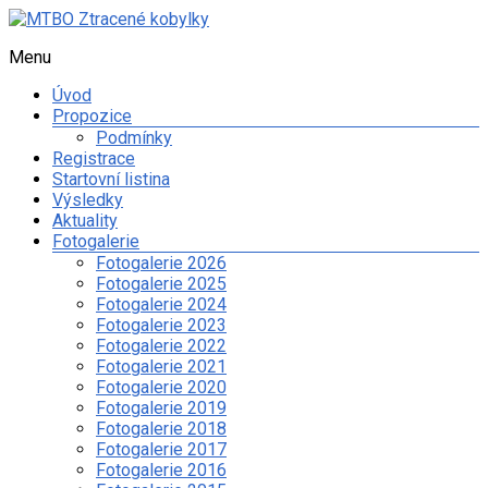
Skip
to
Menu
MTBO
content
Ztracené
Úvod
kobylky
Propozice
Podmínky
Web
Registrace
o
Startovní listina
organizaci
Výsledky
orientačního
Aktuality
závodu
Fotogalerie
na
Fotogalerie 2026
kolech
Fotogalerie 2025
a
Fotogalerie 2024
dalších
Fotogalerie 2023
sportovních
Fotogalerie 2022
aktivitách
Fotogalerie 2021
spolku
Fotogalerie 2020
Ztracené
Fotogalerie 2019
kobylky
Fotogalerie 2018
Fotogalerie 2017
Fotogalerie 2016