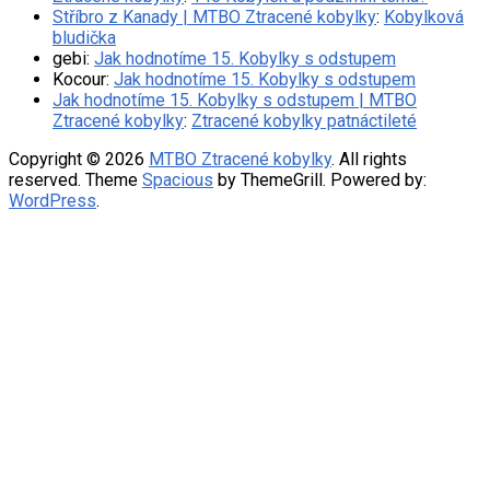
Stříbro z Kanady | MTBO Ztracené kobylky
:
Kobylková
bludička
gebi
:
Jak hodnotíme 15. Kobylky s odstupem
Kocour
:
Jak hodnotíme 15. Kobylky s odstupem
Jak hodnotíme 15. Kobylky s odstupem | MTBO
Ztracené kobylky
:
Ztracené kobylky patnáctileté
Copyright © 2026
MTBO Ztracené kobylky
. All rights
reserved. Theme
Spacious
by ThemeGrill. Powered by:
WordPress
.