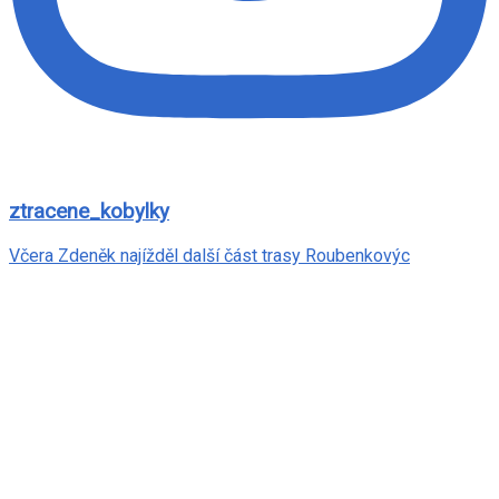
ztracene_kobylky
Včera Zdeněk najížděl další část trasy Roubenkovýc