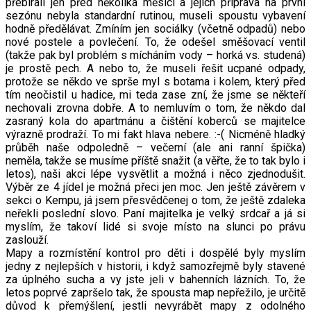
přebírali jen před několika měsíci a jejich příprava na první
sezónu nebyla standardní rutinou, museli spoustu vybavení
hodně předělávat. Zmíním jen sociálky (včetně odpadů) nebo
nové postele a povlečení. To, že odešel směšovací ventil
(takže pak byl problém s mícháním vody – horká vs. studená)
je prostě pech. A nebo to, že museli řešit ucpané odpady,
protože se někdo ve sprše myl s botama i kolem, který před
tím neočistil u hadice, mi teda zase zní, že jsme se někteří
nechovali zrovna dobře. A to nemluvím o tom, že někdo dal
zasraný kola do apartmánu a čištění koberců se majitelce
výrazně prodraží. To mi fakt hlava nebere. :-( Nicméně hladký
průběh naše odpoledně – večerní (ale ani ranní špička)
neměla, takže se musíme příště snažit (a věřte, že to tak bylo i
letos), naši akci lépe vysvětlit a možná i něco zjednodušit.
Výběr ze 4 jídel je možná přeci jen moc. Jen ještě závěrem v
sekci o Kempu, já jsem přesvědčenej o tom, že ještě zdaleka
neřekli poslední slovo. Paní majitelka je velký srdcař a já si
myslím, že takoví lidé si svoje místo na slunci po právu
zaslouží.
Mapy a rozmístění kontrol pro děti i dospělé byly myslím
jedny z nejlepších v historii, i když samozřejmě byly stavené
za úplného sucha a vy jste jeli v bahenních lázních. To, že
letos poprvé zapršelo tak, že spousta map nepřežilo, je určitě
důvod k přemýšlení, jestli nevyrábět mapy z odolného