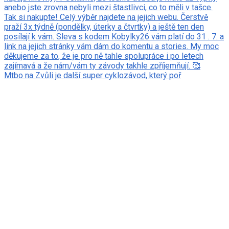
Mtbo na Zvůli je další super cyklozávod, který poř