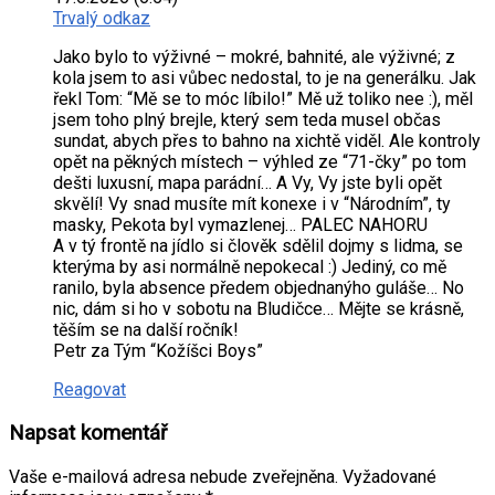
Trvalý odkaz
Jako bylo to výživné – mokré, bahnité, ale výživné; z
kola jsem to asi vůbec nedostal, to je na generálku. Jak
řekl Tom: “Mě se to móc líbilo!” Mě už toliko nee :), měl
jsem toho plný brejle, který sem teda musel občas
sundat, abych přes to bahno na xichtě viděl. Ale kontroly
opět na pěkných místech – výhled ze “71-čky” po tom
dešti luxusní, mapa parádní… A Vy, Vy jste byli opět
skvělí! Vy snad musíte mít konexe i v “Národním”, ty
masky, Pekota byl vymazlenej… PALEC NAHORU
A v tý frontě na jídlo si člověk sdělil dojmy s lidma, se
kterýma by asi normálně nepokecal :) Jediný, co mě
ranilo, byla absence předem objednanýho guláše… No
nic, dám si ho v sobotu na Bludičce… Mějte se krásně,
těším se na další ročník!
Petr za Tým “Kožíšci Boys”
Reagovat
Napsat komentář
Vaše e-mailová adresa nebude zveřejněna.
Vyžadované