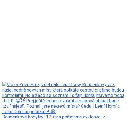
Roubenkové kobylky! 17. řìjna pořádáme cykloakci v