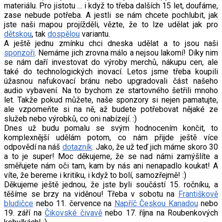
materiálu. Pro jistotu … i když to třeba dalších 15 let, doufáme,
zase nebude potřeba. A jestli se nám chcete pochlubit, jak
jste naši mapou projížděli, vězte, že to lze udělat jak pro
dětskou
, tak
dospělou
variantu.
A ještě jednu zmínku chci dneska udělat a to jsou naši
sponzoři
. Nemáme jich zrovna málo a nejsou lakomí! Díky nim
se nám daří investovat do výroby merchů, nákupu cen, ale
také do technologických inovací. Letos jsme třeba koupili
úžasnou nafukovací bránu nebo upgradovali část našeho
audio vybavení. Na to bychom ze startovného šetřili mnoho
let. Takže pokud můžete, naše sponzory si nejen pamatujte,
ale vzpomeňte si na ně, až budete potřebovat nějaké ze
služeb nebo výrobků, co oni nabízejí. :)
Dnes už budu pomalu se svým hodnocením končit, to
komplexnější udělám potom, co nám přijde ještě více
odpovědí na náš
dotazník
. Jako, že už teď jich máme skoro 30
a to je super! Moc děkujeme, že se nad námi zamýšlíte a
směřujete nám oči tam, kam by nás ani nenapadlo koukat! A
víte, že bereme i kritiku, i když to bolí, samozřejmě! :)
Děkujeme ještě jednou, že jste byli součástí 15. ročníku, a
těšíme se brzy na viděnou! Třeba v sobotu na
Františkově
bludičce
nebo 11. července na
Napříč Českou Kanadou
nebo
19. září na
Čikovské čivavě
nebo 17. října na Roubenkových