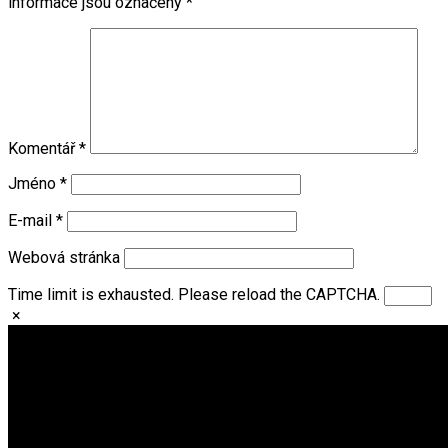
informace jsou označeny
*
Komentář
*
Jméno
*
E-mail
*
Webová stránka
Time limit is exhausted. Please reload the CAPTCHA.
×