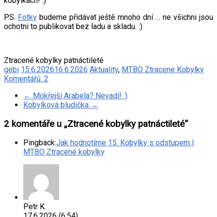
kobylkách! :)
P.S.
Fotky
budeme přidávat ještě mnoho dní … ne všichni jsou
ochotni to publikovat bez ladu a skladu. :)
Ztracené kobylky patnáctileté
gebi
15.6.2026
16.6.2026
Aktuality
,
MTBO Ztracene Kobylky
Komentářů: 2
←
Mokřejší Arabela? Nevadí! :)
Kobylková bludička
→
2 komentáře u „
Ztracené kobylky patnáctileté
“
Pingback:
Jak hodnotíme 15. Kobylky s odstupem |
MTBO Ztracené kobylky
Petr K.
17.6.2026 (6.54)