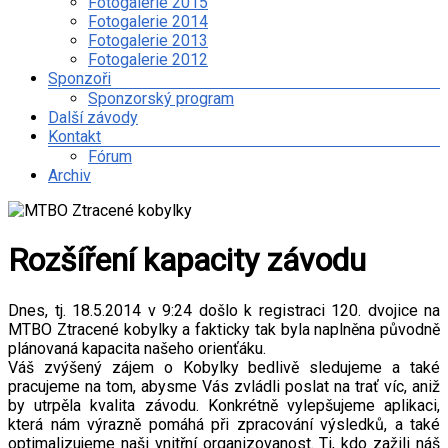
Fotogalerie 2015
Fotogalerie 2014
Fotogalerie 2013
Fotogalerie 2012
Sponzoři
Sponzorský program
Další závody
Kontakt
Fórum
Archiv
Rozšíření kapacity závodu
Dnes, tj. 18.5.2014 v 9:24 došlo k registraci 120. dvojice na
MTBO Ztracené kobylky a fakticky tak byla naplněna původně
plánovaná kapacita našeho orienťáku.
Váš zvýšený zájem o Kobylky bedlivě sledujeme a také
pracujeme na tom, abysme Vás zvládli poslat na trať víc, aniž
by utrpěla kvalita závodu. Konkrétně vylepšujeme aplikaci,
která nám výrazně pomáhá při zpracování výsledků, a také
optimalizujeme naši vnitřní organizovanost. Ti, kdo zažili náš