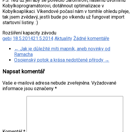
P.S. Teď už jen aby se povedlo Jaromírovi, našemu dvornímu
Kobylkoprogramátorovi, dotáhnout optimalizace v
Kobylkoaplikaci. Víkendové počasí nám v tomhle ohledu přeje,
tak jsem zvědavý, jestli bude po víkendu už fungovat import
startovní listiny. :)
Rozšíření kapacity závodu
gebi
18.5.2014
21.5.2014
Aktuality
Žádné komentáře
←
Jak je důležité míti mapník, aneb novinky od
Ramacha
Osojenský potok a krása nedotčené přírody
→
Napsat komentář
Vaše e-mailová adresa nebude zveřejněna.
Vyžadované
informace jsou označeny
*
Komentář
*