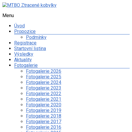
Skip
to
Menu
MTBO
content
Ztracené
Úvod
kobylky
Propozice
Podmínky
Web
Registrace
o
Startovní listina
organizaci
Výsledky
orientačního
Aktuality
závodu
Fotogalerie
na
Fotogalerie 2026
kolech
Fotogalerie 2025
a
Fotogalerie 2024
dalších
Fotogalerie 2023
sportovních
Fotogalerie 2022
aktivitách
Fotogalerie 2021
spolku
Fotogalerie 2020
Ztracené
Fotogalerie 2019
kobylky
Fotogalerie 2018
Fotogalerie 2017
Fotogalerie 2016