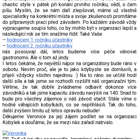
chaotic style v pátek při konání prvního ročníku, vědí, o čem
píšu. Myslím, že se nám daří zlepšovat, máme už vlastně
specialistky na konkrétní místa a svoje zkušenosti promítáme
do přípravných prací před závodem. Po každém závodě vždy
vypracujeme soupis toho, co by mohlo být v organizaci lepší a
následující rok se tím snažíme řídit. Také Vaše:
–
hodnocení 1. ročníku účastníky
–
hodnocení 2. ročníku účastníky
nás posouvají dál, letos budeme více péče věnovat
gastronomii. Ale o tom až jindy.
I letos čekáme, že největší nápor na organizátory bude ráno v
sobotu. Nevím proč, ale je to jako kdybyste se domluvili, a
přijeli vždycky všichni najednou. :) Na to ráno se určitě hodí
další síla a tak jsme se rozhodli rozšířit náš organizační tým.
Věříme, že tak dobře zvládneme odbavit dokonce více
závodníků a tak jsme kapacitu závodu navýšili na 140. Snad to
bude pro všechny zájemce o náš závod stačit. Stále víme o
hodně váhajících kobylkách, co se nepřihlásili. Tak do toho,
další zvýšení limitu už letos opravdu nebude!
Děkujeme Veronice za její zájem podílet se na organizaci
Kobylek a doufáme, že se mezi nás zařadí natrvalo.