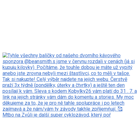
Mtbo na Zvůli je další super cyklozávod, který poř