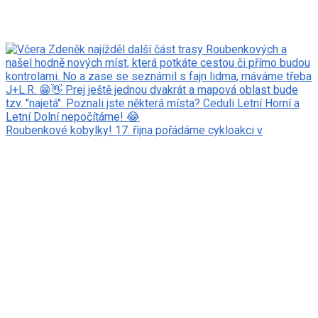
Roubenkové kobylky! 17. řìjna pořádáme cykloakci v