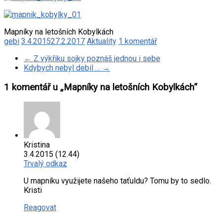
Mapníky na letošních Kobylkách
gebi
3.4.2015
27.2.2017
Aktuality
1 komentář
←
Z výkřiku sojky poznáš jednou i sebe
Kdybych nebyl debil …
→
1 komentář u „
Mapníky na letošních Kobylkách
“
Kristina
3.4.2015 (12.44)
Trvalý odkaz
U mapníku využijete našeho taťuldu? Tomu by to sedlo.
Kristi
Reagovat