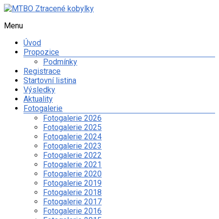
Skip
to
Menu
MTBO
content
Ztracené
Úvod
kobylky
Propozice
Podmínky
Web
Registrace
o
Startovní listina
organizaci
Výsledky
orientačního
Aktuality
závodu
Fotogalerie
na
Fotogalerie 2026
kolech
Fotogalerie 2025
a
Fotogalerie 2024
dalších
Fotogalerie 2023
sportovních
Fotogalerie 2022
aktivitách
Fotogalerie 2021
spolku
Fotogalerie 2020
Ztracené
Fotogalerie 2019
kobylky
Fotogalerie 2018
Fotogalerie 2017
Fotogalerie 2016