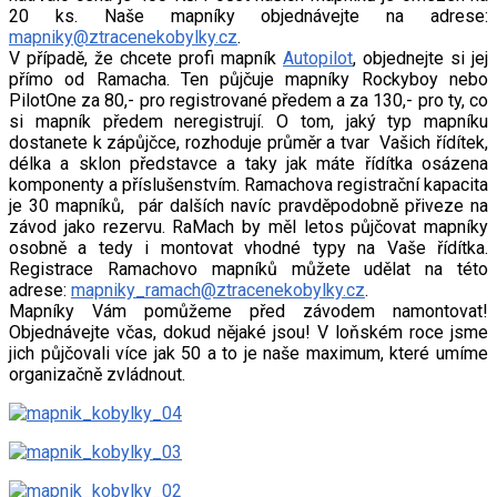
20 ks. Naše mapníky objednávejte na adrese:
mapniky@ztracenekobylky.cz
.
V případě, že chcete profi mapník
Autopilot
, objednejte si jej
přímo od Ramacha. Ten půjčuje mapníky Rockyboy nebo
PilotOne za 80,- pro registrované předem a za 130,- pro ty, co
si mapník předem neregistrují. O tom, jaký typ mapníku
dostanete k zápůjčce, rozhoduje průměr a tvar Vašich řídítek,
délka a sklon představce a taky jak máte řídítka osázena
komponenty a příslušenstvím. Ramachova registrační kapacita
je 30 mapníků, pár dalších navíc pravděpodobně přiveze na
závod jako rezervu. RaMach by měl letos půjčovat mapníky
osobně a tedy i montovat vhodné typy na Vaše řídítka.
Registrace Ramachovo mapníků můžete udělat na této
adrese:
mapniky_ramach@ztracenekobylky.cz
.
Mapníky Vám pomůžeme před závodem namontovat!
Objednávejte včas, dokud nějaké jsou! V loňském roce jsme
jich půjčovali více jak 50 a to je naše maximum, které umíme
organizačně zvládnout.