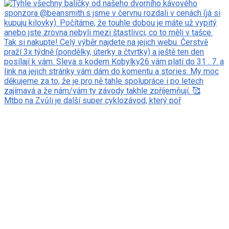
Mtbo na Zvůli je další super cyklozávod, který poř