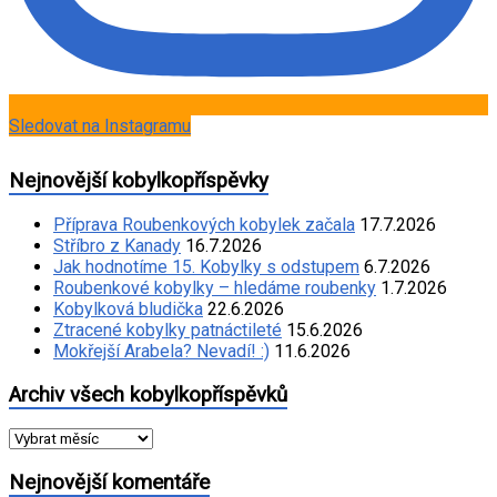
Sledovat na Instagramu
Nejnovější kobylkopříspěvky
Příprava Roubenkových kobylek začala
17.7.2026
Stříbro z Kanady
16.7.2026
Jak hodnotíme 15. Kobylky s odstupem
6.7.2026
Roubenkové kobylky – hledáme roubenky
1.7.2026
Kobylková bludička
22.6.2026
Ztracené kobylky patnáctileté
15.6.2026
Mokřejší Arabela? Nevadí! :)
11.6.2026
Archiv všech kobylkopříspěvků
Archiv
všech
kobylkopříspěvků
Nejnovější komentáře