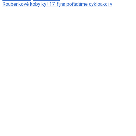
Roubenkové kobylky! 17. řìjna pořádáme cykloakci v