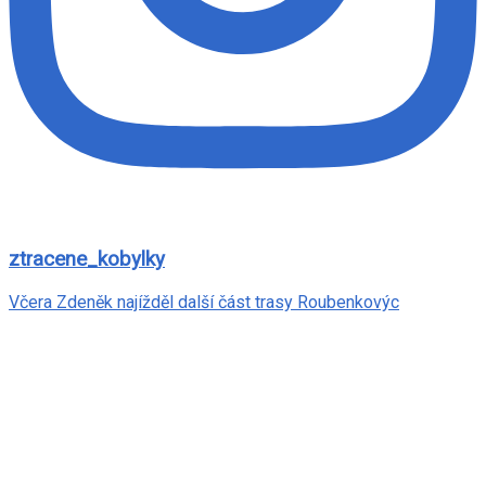
ztracene_kobylky
Včera Zdeněk najížděl další část trasy Roubenkovýc