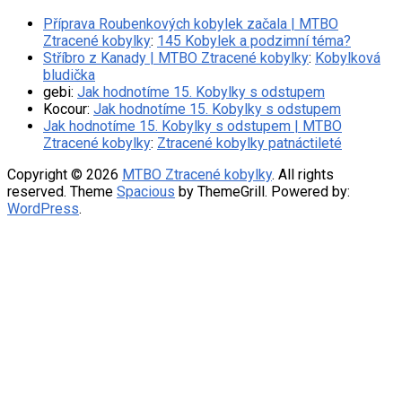
Příprava Roubenkových kobylek začala | MTBO
Ztracené kobylky
:
145 Kobylek a podzimní téma?
Stříbro z Kanady | MTBO Ztracené kobylky
:
Kobylková
bludička
gebi
:
Jak hodnotíme 15. Kobylky s odstupem
Kocour
:
Jak hodnotíme 15. Kobylky s odstupem
Jak hodnotíme 15. Kobylky s odstupem | MTBO
Ztracené kobylky
:
Ztracené kobylky patnáctileté
Copyright © 2026
MTBO Ztracené kobylky
. All rights
reserved. Theme
Spacious
by ThemeGrill. Powered by:
WordPress
.