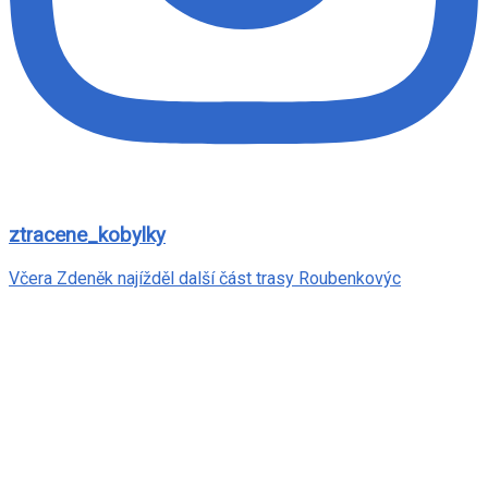
ztracene_kobylky
Včera Zdeněk najížděl další část trasy Roubenkovýc