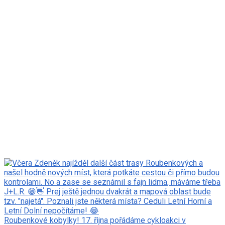
Roubenkové kobylky! 17. řìjna pořádáme cykloakci v