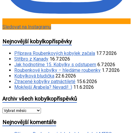
Sledovat na Instagramu
Nejnovější kobylkopříspěvky
Příprava Roubenkových kobylek začala
17.7.2026
Stříbro z Kanady
16.7.2026
Jak hodnotíme 15. Kobylky s odstupem
6.7.2026
Roubenkové kobylky – hledáme roubenky
1.7.2026
Kobylková bludička
22.6.2026
Ztracené kobylky patnáctileté
15.6.2026
Mokřejší Arabela? Nevadí! :)
11.6.2026
Archiv všech kobylkopříspěvků
Archiv
všech
kobylkopříspěvků
Nejnovější komentáře