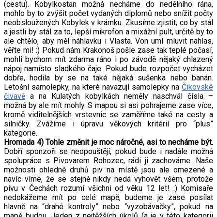
(cestu). Kobylkostan možná necháme do nedělního rána,
mohlo by to zvýšit počet vydaných diplomů nebo snížit počty
neobsloužených Kobylek v krámku. Zkusíme zjistit, co by stál
a jestli by stál za to, lepší mikrofon a mixážní pult, určitě by to
ale chtělo, aby měl náhlavku i Vlasta. Von umí mluvit nahlas,
věřte mi! :) Pokud nám Krakonoš pošle zase tak teplé počasí,
mohli bychom mít zdarma ráno i po závodě nějaký chlazený
nápoj namísto sladkého čaje. Pokud bude rozpočet vycházet
dobře, hodila by se na také nějaká sušenka nebo banán.
Letošní samolepky, na které navazují samolepky na
Čikovské
čivavě
a na Kulatých kobylkách neměly naschvál čísla –
možná by ale mít mohly. S mapou si asi pohrajeme zase více,
kromě viditelnějších vrstevnic se zaměříme také na cesty a
silničky. Zvážíme i úpravu věkových kritérií pro “plus”
kategorie.
Hromada 4) Tohle změnit je moc náročné, asi to necháme být.
Dobří sponzoři se neopouštějí, pokud bude i nadále možná
spolupráce s Pivovarem Rohozec, rádi ji zachováme. Naše
možnosti ohledně druhů piv na místě jsou ale omezené a
navíc víme, že se stejně nikdy nedá vyhovět všem, protože
pivu v Čechách rozumí všichni od věku 12 let! :) Komisaře
nedokážeme mít po celé mapě, budeme je zase posílat
hlavně na “drahé kontroly” nebo “vyzobávačky”, pokud na
mapě budou. Jeden z nejtěžších úkolů (a je v této kategorii