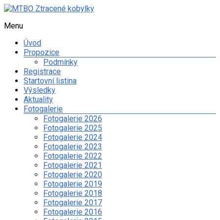
Skip
to
Menu
MTBO
content
Ztracené
Úvod
kobylky
Propozice
Podmínky
Web
Registrace
o
Startovní listina
organizaci
Výsledky
orientačního
Aktuality
závodu
Fotogalerie
na
Fotogalerie 2026
kolech
Fotogalerie 2025
a
Fotogalerie 2024
dalších
Fotogalerie 2023
sportovních
Fotogalerie 2022
aktivitách
Fotogalerie 2021
spolku
Fotogalerie 2020
Ztracené
Fotogalerie 2019
kobylky
Fotogalerie 2018
Fotogalerie 2017
Fotogalerie 2016