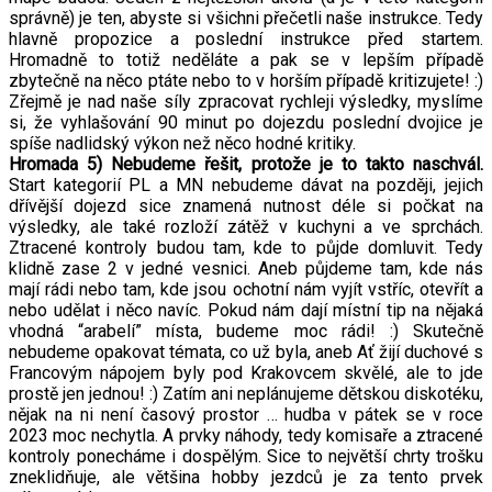
správně) je ten, abyste si všichni přečetli naše instrukce. Tedy
hlavně propozice a poslední instrukce před startem.
Hromadně to totiž neděláte a pak se v lepším případě
zbytečně na něco ptáte nebo to v horším případě kritizujete! :)
Zřejmě je nad naše síly zpracovat rychleji výsledky, myslíme
si, že vyhlašování 90 minut po dojezdu poslední dvojice je
spíše nadlidský výkon než něco hodné kritiky.
Hromada 5) Nebudeme řešit, protože je to takto naschvál.
Start kategorií PL a MN nebudeme dávat na později, jejich
dřívější dojezd sice znamená nutnost déle si počkat na
výsledky, ale také rozloží zátěž v kuchyni a ve sprchách.
Ztracené kontroly budou tam, kde to půjde domluvit. Tedy
klidně zase 2 v jedné vesnici. Aneb půjdeme tam, kde nás
mají rádi nebo tam, kde jsou ochotní nám vyjít vstříc, otevřít a
nebo udělat i něco navíc. Pokud nám dají místní tip na nějaká
vhodná “arabelí” místa, budeme moc rádi! :) Skutečně
nebudeme opakovat témata, co už byla, aneb Ať žijí duchové s
Francovým nápojem byly pod Krakovcem skvělé, ale to jde
prostě jen jednou! :) Zatím ani neplánujeme dětskou diskotéku,
nějak na ni není časový prostor … hudba v pátek se v roce
2023 moc nechytla. A prvky náhody, tedy komisaře a ztracené
kontroly ponecháme i dospělým. Sice to největší chrty trošku
zneklidňuje, ale většina hobby jezdců je za tento prvek