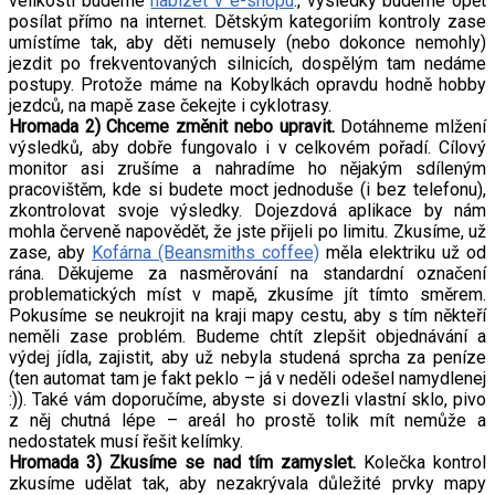
velikosti budeme
nabízet v e-shopu
., výsledky budeme opět
posílat přímo na internet. Dětským kategoriím kontroly zase
umístíme tak, aby děti nemusely (nebo dokonce nemohly)
jezdit po frekventovaných silnicích, dospělým tam nedáme
postupy. Protože máme na Kobylkách opravdu hodně hobby
jezdců, na mapě zase čekejte i cyklotrasy.
Hromada 2) Chceme změnit nebo upravit.
Dotáhneme mlžení
výsledků, aby dobře fungovalo i v celkovém pořadí. Cílový
monitor asi zrušíme a nahradíme ho nějakým sdíleným
pracovištěm, kde si budete moct jednoduše (i bez telefonu),
zkontrolovat svoje výsledky. Dojezdová aplikace by nám
mohla červeně napovědět, že jste přijeli po limitu. Zkusíme, už
zase, aby
Kofárna (Beansmiths coffee)
měla elektriku už od
rána. Děkujeme za nasměrování na standardní označení
problematických míst v mapě, zkusíme jít tímto směrem.
Pokusíme se neukrojit na kraji mapy cestu, aby s tím někteří
neměli zase problém. Budeme chtít zlepšit objednávání a
výdej jídla, zajistit, aby už nebyla studená sprcha za peníze
(ten automat tam je fakt peklo – já v neděli odešel namydlenej
:)). Také vám doporučíme, abyste si dovezli vlastní sklo, pivo
z něj chutná lépe – areál ho prostě tolik mít nemůže a
nedostatek musí řešit kelímky.
Hromada 3) Zkusíme se nad tím zamyslet.
Kolečka kontrol
zkusíme udělat tak, aby nezakrývala důležité prvky mapy