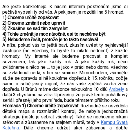
Ale ještě konkrétnějc. K našim interním postřehům jsme si
pečlivě vypsali ty od vás. A pak jsem je rozdělil na 5 hromad.
1) Chceme určitě zopakovat
2) Chceme změnit nebo upravit
3) Zkusíme se nad tím zamyslet
4) Tohle změnit je moc náročné, asi to necháme být
5) Nebudeme řešit, protože je to takto naschvál
A níže, pokud vás to ještě baví, zkusím uvést ty nejhlavnější
zástupce (ne všechny, to byste to nikdo nedočet) z každé
hromady. My interně ale budeme pracovat s komplet
seznamem, tak jako každý rok. A jako každý rok, něco
zvládneme a něco ne … to je jako v práci nebo doma, všechno
se zvládnout nedá, s tím se smiřme. Mimochodem, všimněte
si, že se opravdu silně koukáme dopředu, k 15. ročníku, což je
samo o sobě jasný signál, že nás vaše zpětná vazba žene
dopředu. U Brůnů máme dokonce nakoukáno 10 dílů
Arabely
a
další 3 chystáme na zítra. Upřesňuji, že právě tento pohádkový
seriál, přesněji jeho první řada, bude tématem příštího roku.
Hromada 1) Chceme určitě zopakovat.
Rozhodně se osvědčila
dětská mapa a rozmístění kontrol, že nebyla jednoznačná
strategie (nešlo je sebrat všechny). Také se nechceme nikam
stěhovat a zůstaneme na stejném místě, tedy v
Kempu Svatá
Kateřina
. Dále chceme udržet akci zábavnou a dobře