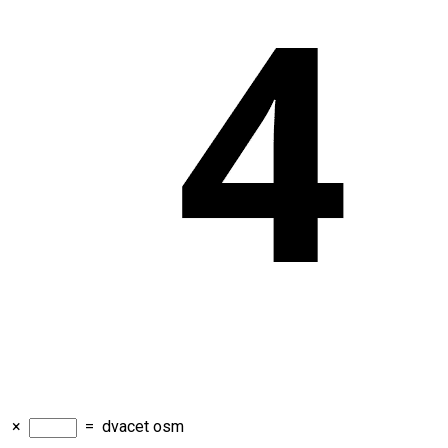
×
=
dvacet osm