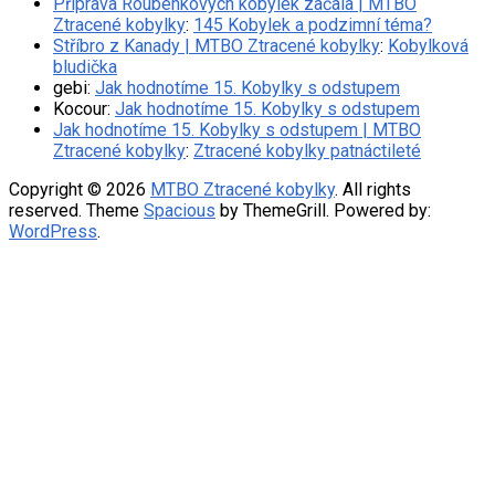
Příprava Roubenkových kobylek začala | MTBO
Ztracené kobylky
:
145 Kobylek a podzimní téma?
Stříbro z Kanady | MTBO Ztracené kobylky
:
Kobylková
bludička
gebi
:
Jak hodnotíme 15. Kobylky s odstupem
Kocour
:
Jak hodnotíme 15. Kobylky s odstupem
Jak hodnotíme 15. Kobylky s odstupem | MTBO
Ztracené kobylky
:
Ztracené kobylky patnáctileté
Copyright © 2026
MTBO Ztracené kobylky
. All rights
reserved. Theme
Spacious
by ThemeGrill. Powered by:
WordPress
.