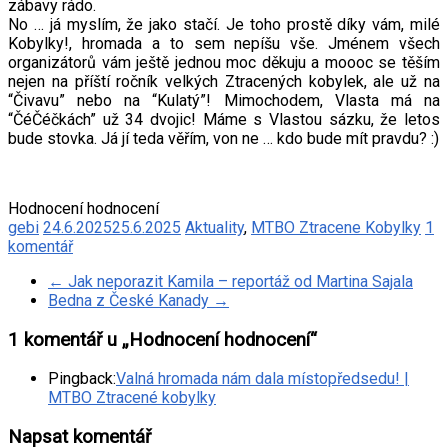
zábavy rádo.
No … já myslím, že jako stačí. Je toho prostě díky vám, milé
Kobylky!, hromada a to sem nepíšu vše. Jménem všech
organizátorů vám ještě jednou moc děkuju a moooc se těším
nejen na příští ročník velkých Ztracených kobylek, ale už na
“Čivavu” nebo na “Kulatý”! Mimochodem, Vlasta má na
“ČéČéčkách” už 34 dvojic! Máme s Vlastou sázku, že letos
bude stovka. Já jí teda věřím, von ne … kdo bude mít pravdu? :)
Hodnocení hodnocení
gebi
24.6.2025
25.6.2025
Aktuality
,
MTBO Ztracene Kobylky
1
komentář
←
Jak neporazit Kamila – reportáž od Martina Sajala
Bedna z České Kanady
→
1 komentář u „
Hodnocení hodnocení
“
Pingback:
Valná hromada nám dala místopředsedu! |
MTBO Ztracené kobylky
Napsat komentář