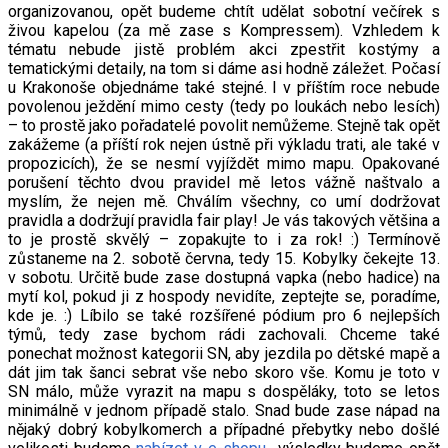
organizovanou, opět budeme chtít udělat sobotní večírek s
živou kapelou (za mě zase s Kompressem). Vzhledem k
tématu nebude jistě problém akci zpestřit kostýmy a
tematickými detaily, na tom si dáme asi hodně záležet. Počasí
u Krakonoše objednáme také stejné. I v příštím roce nebude
povolenou ježdění mimo cesty (tedy po loukách nebo lesích)
– to prostě jako pořadatelé povolit nemůžeme. Stejně tak opět
zakážeme (a příští rok nejen ústně při výkladu trati, ale také v
propozicích), že se nesmí vyjíždět mimo mapu. Opakované
porušení těchto dvou pravidel mě letos vážně naštvalo a
myslím, že nejen mě. Chválím všechny, co umí dodržovat
pravidla a dodržují pravidla fair play! Je vás takových většina a
to je prostě skvělý – zopakujte to i za rok! :) Termínově
zůstaneme na 2. sobotě června, tedy 15. Kobylky čekejte 13.
v sobotu. Určitě bude zase dostupná vapka (nebo hadice) na
mytí kol, pokud ji z hospody nevidíte, zeptejte se, poradíme,
kde je. :) Líbilo se také rozšířené pódium pro 6 nejlepších
týmů, tedy zase bychom rádi zachovali. Chceme také
ponechat možnost kategorii SN, aby jezdila po dětské mapě a
dát jim tak šanci sebrat vše nebo skoro vše. Komu je toto v
SN málo, může vyrazit na mapu s dospěláky, toto se letos
minimálně v jednom případě stalo. Snad bude zase nápad na
nějaký dobrý kobylkomerch a případné přebytky nebo došlé