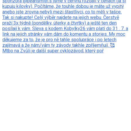
Mtbo na Zvůli je další super cyklozávod, který poř