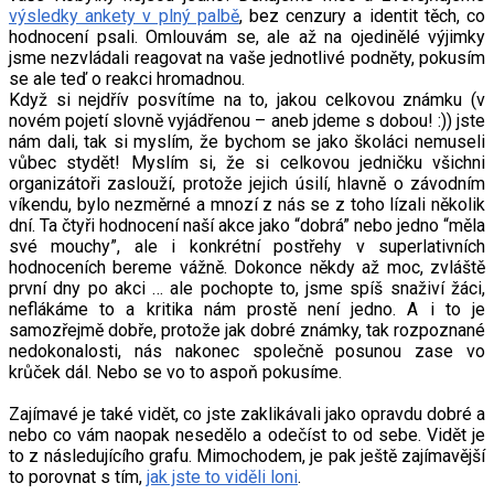
výsledky ankety v plný palbě
, bez cenzury a identit těch, co
hodnocení psali. Omlouvám se, ale až na ojedinělé výjimky
jsme nezvládali reagovat na vaše jednotlivé podněty, pokusím
se ale teď o reakci hromadnou.
Když si nejdřív posvítíme na to, jakou celkovou známku (v
novém pojetí slovně vyjádřenou – aneb jdeme s dobou! :)) jste
nám dali, tak si myslím, že bychom se jako školáci nemuseli
vůbec stydět! Myslím si, že si celkovou jedničku všichni
organizátoři zaslouží, protože jejich úsilí, hlavně o závodním
víkendu, bylo nezměrné a mnozí z nás se z toho lízali několik
dní. Ta čtyři hodnocení naší akce jako “dobrá” nebo jedno “měla
své mouchy”, ale i konkrétní postřehy v superlativních
hodnoceních bereme vážně. Dokonce někdy až moc, zvláště
první dny po akci … ale pochopte to, jsme spíš snaživí žáci,
neflákáme to a kritika nám prostě není jedno. A i to je
samozřejmě dobře, protože jak dobré známky, tak rozpoznané
nedokonalosti, nás nakonec společně posunou zase vo
krůček dál. Nebo se vo to aspoň pokusíme.
Zajímavé je také vidět, co jste zaklikávali jako opravdu dobré a
nebo co vám naopak nesedělo a odečíst to od sebe. Vidět je
to z následujícího grafu. Mimochodem, je pak ještě zajímavější
to porovnat s tím,
jak jste to viděli loni
.