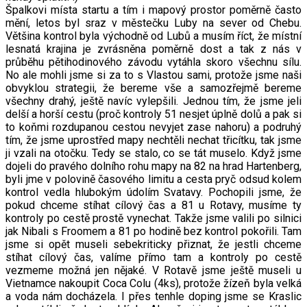
Špalkovi místa startu a tím i mapový prostor poměrně často
mění, letos byl sraz v městečku Luby na sever od Chebu.
Většina kontrol byla východně od Lubů a musím říct, že místní
lesnatá krajina je zvrásněna poměrně dost a tak z nás v
průběhu pětihodinového závodu vytáhla skoro všechnu sílu.
No ale mohli jsme si za to s Vlastou sami, protože jsme naši
obvyklou strategii, že bereme vše a samozřejmě bereme
všechny drahý, ještě navíc vylepšili. Jednou tím, že jsme jeli
delší a horší cestu (proč kontroly 51 nesjet úplně dolů a pak si
to koňmi rozdupanou cestou nevyjet zase nahoru) a podruhý
tím, že jsme uprostřed mapy nechtěli nechat třicítku, tak jsme
ji vzali na otočku. Tedy se stalo, co se tát muselo. Když jsme
dojeli do pravého dolního rohu mapy na 82 na hrad Hartenberg,
byli jme v polovině časového limitu a cesta pryč odsud kolem
kontrol vedla hlubokým údolím Svatavy. Pochopili jsme, že
pokud chceme stíhat cílový čas a 81 u Rotavy, musíme ty
kontroly po cestě prostě vynechat. Takže jsme valili po silnici
jak Nibali s Froomem a 81 po hodině bez kontrol pokořili. Tam
jsme si opět museli sebekriticky přiznat, že jestli chceme
stíhat cílový čas, valíme přímo tam a kontroly po cestě
vezmeme možná jen nějaké. V Rotavě jsme ještě museli u
Vietnamce nakoupit Coca Colu (4ks), protože žízeň byla velká
a voda nám docházela. I přes tenhle doping jsme se Kraslic