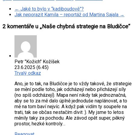
←
Jaké to bylo v “kadiboudově”?
Jak neporazit Kamila – reportáž od Martina Sajala
→
2 komentáře u „
Naše chybná strategie na Bludičce
“
Petr "Kožich" Kožíšek
23.6.2025 (6.45)
Trvalý odkaz
Ano, je to tak, na Bludičce je to vždy takové, že strategie
se mění podle toho, jak odcházejí nebo přicházejí síly
(no spíš odcházejí). Mapa není nikdy tak jednoznačná,
aby se to za mě dalo úplně jednoduše naplánovat, a to
mě na tom baví nejvíc. A když pak vidím ty soupeře na
trati, tak se občas nestačím divit :). My jsme to letos
měnily taky za pochodu. Ale závod opět super, pěkný
prostor, hezké kontroly…
Reagovat