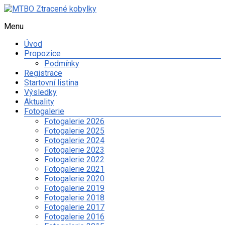
Skip
to
Menu
MTBO
content
Ztracené
Úvod
kobylky
Propozice
Podmínky
Web
Registrace
o
Startovní listina
organizaci
Výsledky
orientačního
Aktuality
závodu
Fotogalerie
na
Fotogalerie 2026
kolech
Fotogalerie 2025
a
Fotogalerie 2024
dalších
Fotogalerie 2023
sportovních
Fotogalerie 2022
aktivitách
Fotogalerie 2021
spolku
Fotogalerie 2020
Ztracené
Fotogalerie 2019
kobylky
Fotogalerie 2018
Fotogalerie 2017
Fotogalerie 2016