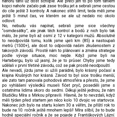
nahoru táhli už dost schlíple. Ale přeci jen to po tom táhlem
kopci nahoře začalo pak zase trošku jet a sebrali jsme cestou
do cíle ještě 3 kontroly. A nakonec stihli limit, teda měli jsme
ještě 5 minut čas, ve kterém se ale už nedalo nic okolo
odlovit.
No, nebudu vás napínat, sebrali jsme sice všechny
“osmdesátky”, ale jinak těch kontrol a bodů z nich bylo tak
málo, že jsme byli až osmí z 12 v kategorii mužů. Absolutně
to neodpovídá tomu, kolik jsme ujeli km (85) a nastoupali
metrů (1500+), ale dost to odpovídá našim zkušenostem z
takových závodů. Prostě nám to plánovaní a změna strategie
podle vývoje situace, moc nejde. Když jsme byli na
Hartebergu, bylo už jasný, že je to průser. Chyby jsme tedy
udělali v první třetině závodu, což se pak prostě neodpouští.
Ale nevadí, jízdu jsme si užili parádně, bylo krásný počasí a
krajina Krušných hor krásná. Závod to byl sice trošku menší,
ale zato tam panovala pohodová atmosféra a přesto, že jsme
po vyhlášení výsledků museli fičet pryč, poseděli jsme s
ostatníma lidima skoro do sedmi. Děkuji ještě jednou, že nám
Bludičku Míra s Mirkou připravili. Hlavně, že to nevzdali, když
měli týden před startem jen něco kolo 10 dvojic ve startovce.
Nakonec jich bylo na startu kolem 30 a věřím, že příští rok to
bude na 10. ročník ještě mnohem lepší! Míra slíbil, že to bude
hodně speciální ročník a že se pojede z Františkových Lázní.