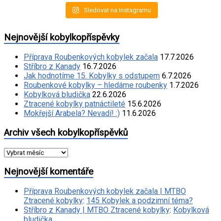
Sledovat na Instagramu
Nejnovější kobylkopříspěvky
Příprava Roubenkových kobylek začala
17.7.2026
Stříbro z Kanady
16.7.2026
Jak hodnotíme 15. Kobylky s odstupem
6.7.2026
Roubenkové kobylky – hledáme roubenky
1.7.2026
Kobylková bludička
22.6.2026
Ztracené kobylky patnáctileté
15.6.2026
Mokřejší Arabela? Nevadí! :)
11.6.2026
Archiv všech kobylkopříspěvků
Archiv
všech
kobylkopříspěvků
Nejnovější komentáře
Příprava Roubenkových kobylek začala | MTBO
Ztracené kobylky
:
145 Kobylek a podzimní téma?
Stříbro z Kanady | MTBO Ztracené kobylky
:
Kobylková
bludička