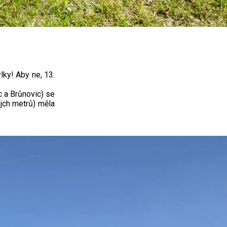
lky! Aby ne, 13.
c a Brůnovic) se
jch metrů) měla