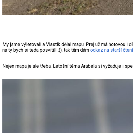
My jsme výletovali a Vlastik dělal mapu. Prej už má hotovou i
na ty bych si teda posvítil! :)), tak těm dám
odkaz na starší čtení
Nejen mapa je ale třeba. Letošní téma Arabela si vyžaduje i spec