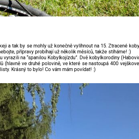
keji a tak by se mohly už konečně vylíhnout na 15. Ztracené koby
ebojte, přípravy probíhají už několik měsíců, takže stíháme! :)
vyrazili na “spanilou Kobylkojízdu”. Dvě kobylkorodiny (Habovi
ů (hlavně ve druhé polovině, ve které se nastoupá 400 vejškove
listy. Krásný to bylo! Co vám mám povídat! :)