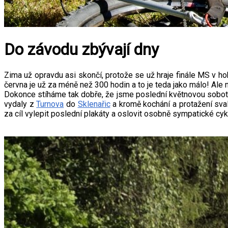
Do závodu zbývají dny
Zima už opravdu asi skončí, protože se už hraje finále MS v ho
června je už za méně než 300 hodin a to je teda jako málo! Ale n
Dokonce stíháme tak dobře, že jsme poslední květnovou sobotu 
vydaly z
Turnova
do
Sklenařic
a kromě kochání a protažení sval
za cíl vylepit poslední plakáty a oslovit osobně sympatické cyk