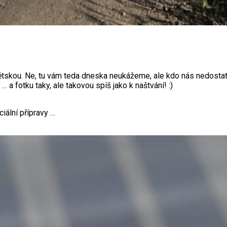
 dětskou. Ne, tu vám teda dneska neukážeme, ale kdo nás nedostat
… a fotku taky, ale takovou spíš jako k naštvání! :)
iální přípravy …