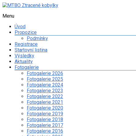
Skip
to
Menu
MTBO
content
Ztracené
Úvod
kobylky
Propozice
Podmínky
Web
Registrace
o
Startovní listina
organizaci
Výsledky
orientačního
Aktuality
závodu
Fotogalerie
na
Fotogalerie 2026
kolech
Fotogalerie 2025
a
Fotogalerie 2024
dalších
Fotogalerie 2023
sportovních
Fotogalerie 2022
aktivitách
Fotogalerie 2021
spolku
Fotogalerie 2020
Ztracené
Fotogalerie 2019
kobylky
Fotogalerie 2018
Fotogalerie 2017
Fotogalerie 2016