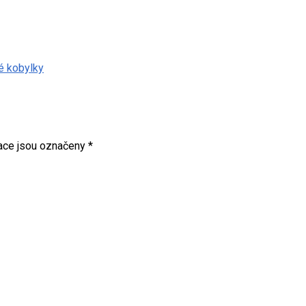
né kobylky
ace jsou označeny
*