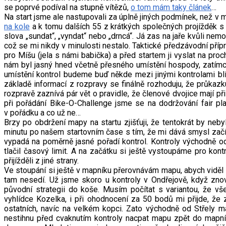
se poprvé podíval na stupně vítězů,
o tom mám taky článek
…
Na start jsme ale nastupovali za úplně jiných podmínek, než v 
na kole
a k tomu dalších 55 z krátkých společných projížděk s 
slova „sundat“, „vyndat“ nebo „drncá“. Já zas na jaře kvůli nem
což se mi nikdy v minulosti nestalo. Taktické předzávodní příprav
pro Míšu (jela s námi babička) a před startem ji vyslat na pro
nám byl jasný hned včetně přesného umístění hospody, zatímco 
umístění kontrol budeme buď někde mezi jinými kontrolami blí
základě informací z rozpravy se finálně rozhoduju, že průkazk
rozpravě zaznívá pár vět o pravidle, že členové dvojice mají př
při pořádání Bike-O-Challenge jsme se na dodržování fair pla
v pořádku a co už ne…
Brzy po obdržení mapy na startu zjišťuji, že tentokrát by neb
minutu po našem startovním čase s tím, že mi dává smysl začít
vypadá na poměrně jasné pořadí kontrol. Kontroly východně od
tlačil časový limit. A na začátku si ještě vystoupáme pro ko
přijížděli z jiné strany.
Ve stoupání si ještě v mapníku přerovnávám mapu, abych viděl k
tam nesedí. Už jsme skoro u kontroly v Ondřejově, když zno
původní strategii do koše. Musím počítat s variantou, že vše
vyhlídce Kozelka, i při ohodnocení za 50 bodů mi přijde, že 
ostatních, navíc na velkém kopci. Zato východně od Střely ma
nestihnu před cvaknutím kontroly nacpat mapu zpět do mapn