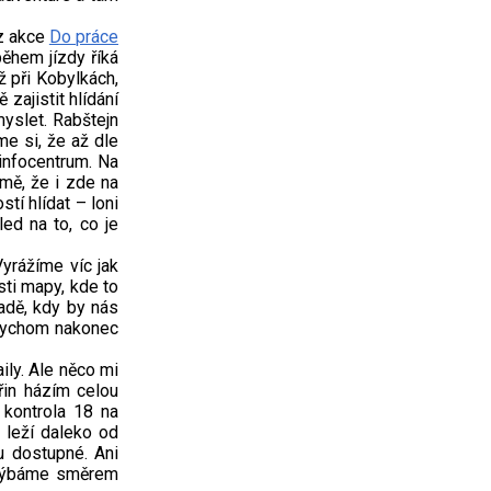
 z akce
Do práce
během jízdy říká
ž při Kobylkách,
 zajistit hlídání
myslet. Rabštejn
me si, že až dle
infocentrum. Na
 mě, že i zde na
tí hlídat – loni
ed na to, co je
Vyrážíme víc jak
sti mapy, kde to
adě, kdy by nás
ybychom nakonec
ily. Ale něco mi
řin házím celou
 kontrola 18 na
 leží daleko od
u dostupné. Ani
zahýbáme směrem