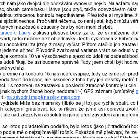
rch nám jako dvojici dle očekávání vyhovuje nejvíc. Na asfaltu n
ůbec, obsah camelbaku i láhve jsou pryč, takže odevzdávám čás
žádnou ztracenou kontrolu nepotkáváme. Přestože si myslíme, 
 sjíždět nechce. Proč věřit něčemu, co není jisté, když můžu vě
kterých mezičasů a ztracený čas by nám mohl chybět.
urace u Laury
získává plusové body za to, že si můžeme doto
vadí, radši mizíme bez objednávky. Jestli cyklotrasa z Rabštejn
 nedokázal za jízdy z mapy vyčíst. Přitom stačilo jen zastavi
em jedeme až teď. Původně zvažovaná varianta vrátit se odtud v 
duje kontrola 10 ve Vysočanech a sjezd do údolí na padesátibod
 údolí říkají, že asi budeme správně. Tady jsem chtěl být hodin
sně vychází.
prémie na kontrolu 16 nás nepřekvapuje, tudy už jsme jeli před 
 tlačit do kopce, ale nakonec z toho byly jen desítky metrů tl
ci. I s rezervou na zastávku u poslední ztracené kontroly u cíle.
, jinak bychom žádné body nedostali :-) GPS záznam (umístěný
it i
na závodní mapě na play-map.com
.
ydržela Míša bez maminky (líbilo se jí to), jak rychle sbalit, co
ých kategorií gratulovat, tak si říkám, že jsme asi opravdu zvoli
i, ale nad vítězstvím absolutním jsme před závodem ani nepřemý
se letos pořadatelům podařilo, bylo letos (jako již tradičně) ho
lo podle mě o nejzajímavější ročník. Pokaždé mě překvapí, že ze