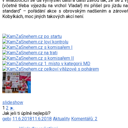
v Mladoticích se dá vymyslet další a další závod tak, že se z 
(včetně třeba výjezdu na vrchol Vladař) mi přišel pro jízdu 
standard“ – pořádání akce s obrovským nadšením a zároveň
Kobylkách, moc jiných takových akcí není.
slideshow
1
2
►
Jak jeli ti úplně nejlepší?
gebi
11.6.2018
11.6.2018
Aktuality
Komentářů: 2