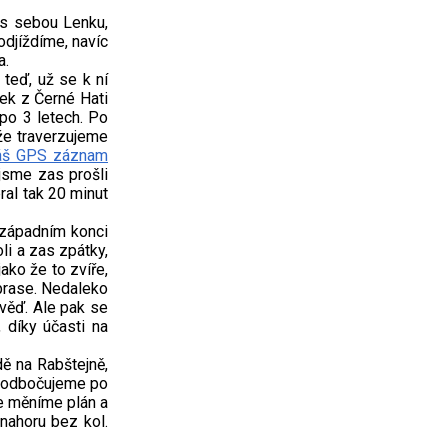
 s sebou Lenku,
odjíždíme, navíc
a.
teď, už se k ní
tek z Černé Hati
 po 3 letech. Po
že traverzujeme
áš GPS záznam
jsme zas prošli
al tak 20 minut
a západním konci
li a zas zpátky,
ako že to zvíře,
 prase. Nedaleko
věď. Ale pak se
 díky účasti na
ě na Rabštejně,
, odbočujeme po
že měníme plán a
nahoru bez kol.