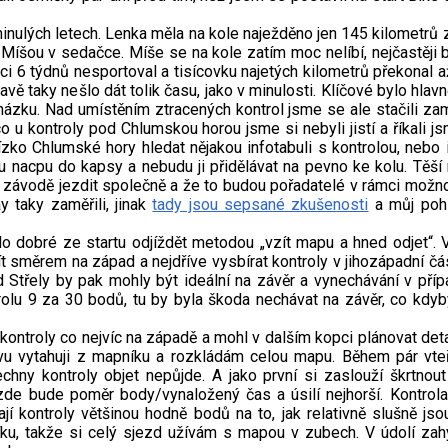
minulých letech. Lenka měla na kole naježděno jen 145 kilometrů
Míšou v sedačce. Míše se na kole zatím moc nelíbí, nejčastěji 
oci 6 týdnů nesportoval a tisícovku najetých kilometrů překonal a
ě taky nešlo dát tolik času, jako v minulosti. Klíčové bylo hlavně
cházku. Nad umístěním ztracených kontrol jsme se ale stačili za
u kontroly pod Chlumskou horou jsme si nebyli jistí a říkali js
zko Chlumské hory hledat nějakou infotabuli s kontrolou, nebo 
u nacpu do kapsy a nebudu ji přidělávat na pevno ke kolu. Těší
i závodě jezdit společně a že to budou pořadatelé v rámci možnos
y taky zaměřili, jinak
tady jsou sepsané zkušenosti
a můj pohl
ylo dobré ze startu odjíždět metodou „vzít mapu a hned odjet“. 
 směrem na západ a nejdříve vysbírat kontroly v jihozápadní čá
 Střely by pak mohly být ideální na závěr a vynechávání v příp
ntrolu 9 za 30 bodů, tu by byla škoda nechávat na závěr, co kd
ontroly co nejvíc na západě a mohl v dalším kopci plánovat deta
vu vytahuji z mapníku a rozkládám celou mapu. Během pár vte
chny kontroly objet nepůjde. A jako první si zaslouží škrtnout
zde bude poměr body/vynaložený čas a úsilí nejhorší. Kontrola
jí kontroly většinou hodně bodů na to, jak relativně slušně jso
íku, takže si celý sjezd užívám s mapou v zubech. V údolí 