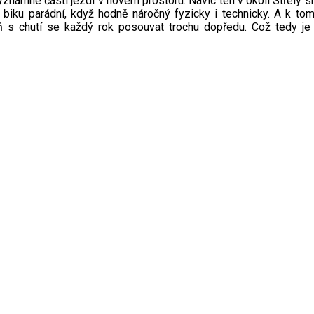
významné části jezdí v novém prostoru. Navíc ten v okolí Střely
na biku parádní, když hodně náročný fyzicky i technicky. A k to
 s chutí se každý rok posouvat trochu dopředu. Což tedy je