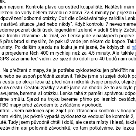
ek.
jen nejsem. Kontrola plave uprostřed koupaliště. Naštěstí mám
ní lezení do vody během závodu o zdraví. Za 4 minuty po příjezdu 
dpovězení odborné otázky. Což dle očekávání taky zařídila Lenk
 nastává situace „teď nebo nikdy“. Když kontrolu 7 nevezmeme 
jedeme poznat další úsek legendární zelené v údolí Střely. Začá
am už trochu ztrácíme. Je znát, že Lenka jede v nášlapech poprvé
stě přes brod si myslím, že pak už vede jen někam do kopce. Tak
risty. Po dalším sjezdu na louku je mi jasné, že kdybych si
n
a projedeme těch 400 m rychleji než za 4,5 minuty. Ale takhle 
 GPS záznamu teď vidím, že sjezd do údolí pro 40 bodů nám sebr
 Na přečtení z mapy, že je potřeba cyklostezku jen překřížit n
pu nebo se aspoň pořádně zastavit. Takže jsme si zajeli dolů k po
 cestu po okraji lesa už před námi několik dvojic projelo, stejně j
 na cestu. Cestou zpátky v autě jsme se shodli, že to asi bylo
astavujeme, bereme si otázku, Lenka tahá z paměti správnou odpo
me smůlu. Sjezd na trojku bereme přímo po lesních cestách,
 MTBO mapy před závodem to zvládáme v pohodě.
ntrol. Jsem nakloněn spíš zajet pro ztracenou kontrolu v hospod
jnem vidím, jak pěkně vypadá cyklostezka vedoucí ke kontrole 2
té. Tudy jsem původně chtěl i dolů, ale cesta místy i klesá, tak
ezávidím asi polovině závodníků, co tam potkáváme, že lezou 