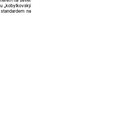
 směrem na sever
mu „kobylkovský
 standardem na