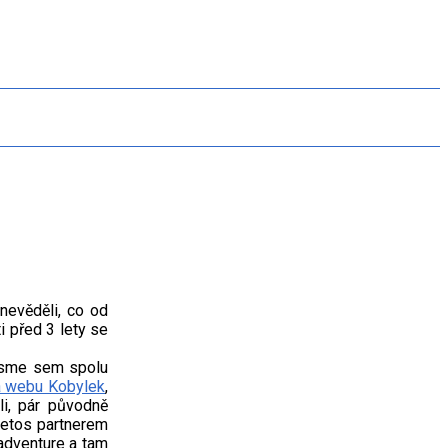
nevěděli, co od
i před 3 lety se
 jsme sem spolu
a webu Kobylek
,
li, pár původně
 letos partnerem
 adventure a tam