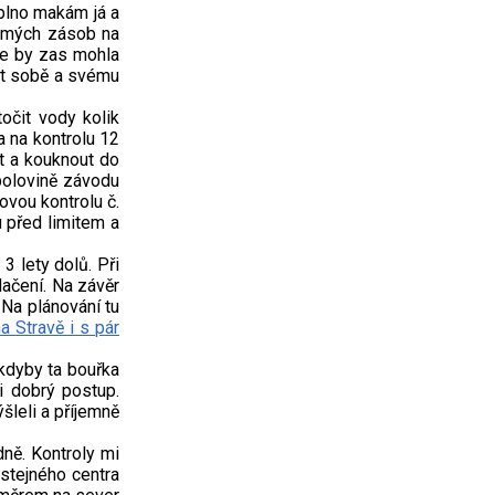
aplno makám já a
t mých zásob na
že by zas mohla
řit sobě a svému
čit vody kolik
a na kontrolu 12
t a kouknout do
polovině závodu
ovou kontrolu č.
u před limitem a
3 lety dolů. Při
ačení. Na závěr
 Na plánování tu
na Stravě i s pár
 kdyby ta bouřka
li dobrý postup.
šleli a příjemně
dně. Kontroly mi
 stejného centra