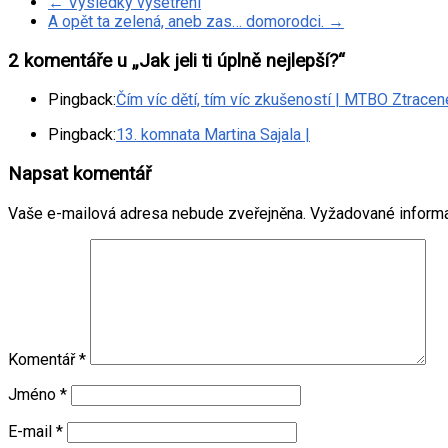
←
Výsledky vyšetření
A opět ta zelená, aneb zas… domorodci.
→
2 komentáře u „
Jak jeli ti úplně nejlepší?
“
Pingback:
Čím víc dětí, tím víc zkušeností | MTBO Ztrace
Pingback:
13. komnata Martina Sajala |
Napsat komentář
Vaše e-mailová adresa nebude zveřejněna.
Vyžadované inform
Komentář
*
Jméno
*
E-mail
*