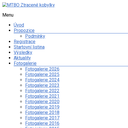
Skip
to
Menu
MTBO
content
Ztracené
Úvod
kobylky
Propozice
Podmínky
Web
Registrace
o
Startovní listina
organizaci
Výsledky
orientačního
Aktuality
závodu
Fotogalerie
na
Fotogalerie 2026
kolech
Fotogalerie 2025
a
Fotogalerie 2024
dalších
Fotogalerie 2023
sportovních
Fotogalerie 2022
aktivitách
Fotogalerie 2021
spolku
Fotogalerie 2020
Ztracené
Fotogalerie 2019
kobylky
Fotogalerie 2018
Fotogalerie 2017
Fotogalerie 2016