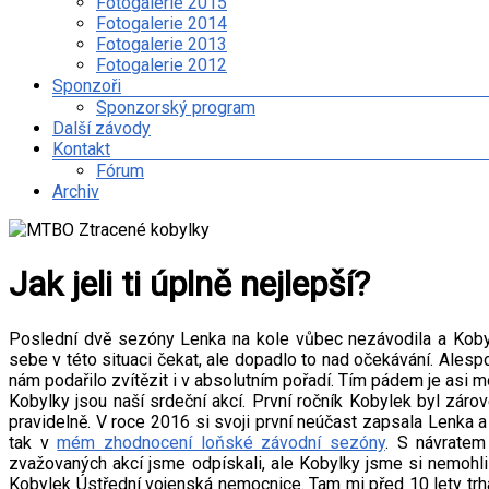
Fotogalerie 2015
Fotogalerie 2014
Fotogalerie 2013
Fotogalerie 2012
Sponzoři
Sponzorský program
Další závody
Kontakt
Fórum
Archiv
Jak jeli ti úplně nejlepší?
Poslední dvě sezóny Lenka na kole vůbec nezávodila a Koby
sebe v této situaci čekat, ale dopadlo to nad očekávání. Alespoň
nám podařilo zvítězit i v absolutním pořadí. Tím pádem je asi mo
Kobylky jsou naší srdeční akcí. První ročník Kobylek byl zár
pravidelně. V roce 2016 si svoji první neúčast zapsala Lenka a
tak v
mém zhodnocení loňské závodní sezóny
. S návratem
zvažovaných akcí jsme odpískali, ale Kobylky jsme si nemohli 
Kobylek Ústřední vojenská nemocnice. Tam mi před 10 lety trha