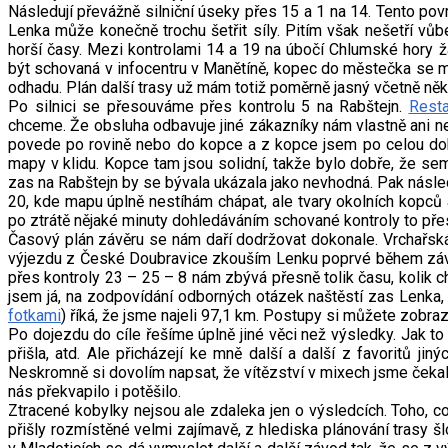
Následují převážně silniční úseky přes 15 a 1 na 14. Tento pov
Lenka může konečně trochu šetřit síly. Pitím však nešetří v
horší časy. Mezi kontrolami 14 a 19 na úbočí Chlumské hory 
být schovaná v infocentru v Manětíně, kopec do městečka se mi
odhadu. Plán další trasy už mám totiž poměrně jasný včetně ně
Po silnici se přesouváme přes kontrolu 5 na Rabštejn.
Resta
chceme. Že obsluha odbavuje jiné zákazníky nám vlastně ani ne
povede po rovině nebo do kopce a z kopce jsem po celou dobu
mapy v klidu. Kopce tam jsou solidní, takže bylo dobře, že s
zas na Rabštejn by se bývala ukázala jako nevhodná. Pak násle
20, kde mapu úplně nestíhám chápat, ale tvary okolních kopců a
po ztrátě nějaké minuty dohledáváním schované kontroly to pře
Časový plán závěru se nám daří dodržovat dokonale. Vrchařská 
výjezdu z České Doubravice zkouším Lenku poprvé během závodu
přes kontroly 23 – 25 – 8 nám zbývá přesně tolik času, kolik ch
jsem já, na zodpovídání odborných otázek naštěstí zas Lenka
fotkami
) říká, že jsme najeli 97,1 km. Postupy si můžete zobraz
Po dojezdu do cíle řešíme úplně jiné věci než výsledky. Jak to v
přišla, atd. Ale přicházejí ke mně další a další z favoritů jin
Neskromně si dovolím napsat, že vítězství v mixech jsme čekal
nás překvapilo i potěšilo.
Ztracené kobylky nejsou ale zdaleka jen o výsledcích. Toho, co 
přišly rozmístěné velmi zajímavě, z hlediska plánování trasy š