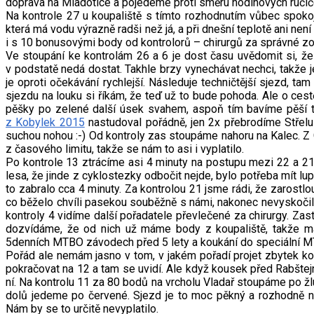
doprava na Mladotice a pojedeme proti směru hodinových ručič
Na kontrole 27 u koupaliště s tímto rozhodnutím vůbec spoko
která má vodu výrazně radši než já, a při dnešní teplotě ani ne
i s 10 bonusovými body od kontrolorů – chirurgů za správné zo
Ve stoupání ke kontrolám 26 a 6 je dost času uvědomit si, že
v podstatě nedá dostat. Takhle brzy vynechávat nechci, takže 
je oproti očekávání rychlejší. Následuje techničtější sjezd, t
sjezdu na louku si říkám, že teď už to bude pohoda. Ale o ce
pěšky po zelené další úsek svahem, aspoň tím bavíme pěší tu
z Kobylek 2015
nastudoval pořádně, jen 2x přebrodíme Střelu 
suchou nohou :-) Od kontroly zas stoupáme nahoru na Kalec. Z
z časového limitu, takže se nám to asi i vyplatilo.
Po kontrole 13 ztrácíme asi 4 minuty na postupu mezi 22 a 21.
lesa, že jinde z cyklostezky odbočit nejde, bylo potřeba mít lu
to zabralo cca 4 minuty. Za kontrolou 21 jsme rádi, že zarostlou
co běželo chvíli pasekou souběžně s námi, nakonec nevyskočilo
kontroly 4 vidíme další pořadatele převlečené za chirurgy. Z
dozvídáme, že od nich už máme body z koupaliště, takže má
5denních MTBO závodech před 5 lety a koukání do speciální
Pořád ale nemám jasno v tom, v jakém pořadí projet zbytek ko
pokračovat na 12 a tam se uvidí. Ale když kousek před Rabšte
ní. Na kontrolu 11 za 80 bodů na vrcholu Vladař stoupáme po žlu
dolů jedeme po červené. Sjezd je to moc pěkný a rozhodně n
Nám by se to určitě nevyplatilo.