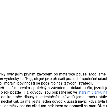
lky byly jejím prvním závodem po mateřské pauze. Moc jsme 
 výsledky to říkají, stejně jako při naší poslední společné účast
jí morální povinností se podělit o naši závodní strategii.
oveň i naším prvním společným závodem a dokud to šlo, jezdili
 o rok později i já, důvody jsou popsané jak ve
starším článku n
 do kolotoče dlouhých orientačních závodů jsme trochu otále
nechat ujít. Já měl ještě jeden důvod k účasti navíc, když byla
li osmičky pár dní před tím, než jsem se postavil na start Bike