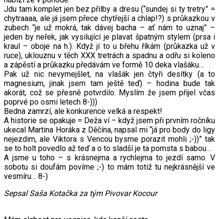
Jdu tam komplet jen bez přilby a dresu (“sundej si ty tretry” =
chytraaaa, ale já jsem přece chytřejší a chlap!?) s průkazkou v
zubech “je už mokrá, tak dávej bacha – ať nám to uznaj” –
jeden by neřek, jak vysilující je plavat špatným stylem (prsa i
kraul – oboje na h.). Když jí to u břehu říkám (průkazka už v
ruce), uklouznu v těch XXX tretrách a spadnu a odřu si koleno
a zápěstí a průkazku předávám ve formě 10 deka vlašáku…
Pak už nic nevymejšlet, na vlašák jen čtyři desítky (a to
magnesium, jinak jsem tam ještě teď) – hodina bude tak
akorát, což se přesně potvrdilo. Myslím že jsem přijel včas
poprvé po osmi letech 8-)))
Bedna zamrzí, ale konkurence velká a respekt!
A historie se opakuje = Deža ví – když jsem při prvním ročníku
ukecal Martina Horáka z Děčína, napsal mi “já pro body do ligy
nejezdim, ale Viktora s Vencou bysme porazit mohli ;-))” tak
se to holt povedlo až teď a o to sladší je ta pomsta s babou…
A jsme u toho – s krásnejma a rychlejma to jezdí samo. V
sobotu si doufám povíme ;-) to mám totiž tu nejkrásnější ve
vesmíru… 8-)
Sepsal Saša Kotačka za tým Pivovar Kocour