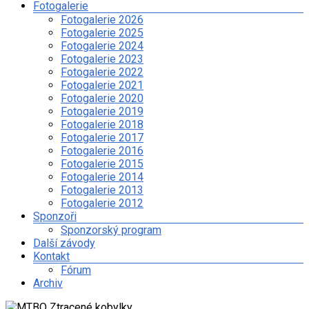
závodu
Fotogalerie
na
Fotogalerie 2026
kolech
Fotogalerie 2025
a
Fotogalerie 2024
dalších
Fotogalerie 2023
sportovních
Fotogalerie 2022
aktivitách
Fotogalerie 2021
spolku
Fotogalerie 2020
Ztracené
Fotogalerie 2019
kobylky
Fotogalerie 2018
Fotogalerie 2017
Fotogalerie 2016
Fotogalerie 2015
Fotogalerie 2014
Fotogalerie 2013
Fotogalerie 2012
Sponzoři
Sponzorský program
Další závody
Kontakt
Fórum
Archiv