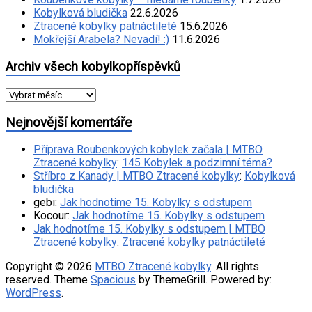
Kobylková bludička
22.6.2026
Ztracené kobylky patnáctileté
15.6.2026
Mokřejší Arabela? Nevadí! :)
11.6.2026
Archiv všech kobylkopříspěvků
Archiv
všech
kobylkopříspěvků
Nejnovější komentáře
Příprava Roubenkových kobylek začala | MTBO
Ztracené kobylky
:
145 Kobylek a podzimní téma?
Stříbro z Kanady | MTBO Ztracené kobylky
:
Kobylková
bludička
gebi
:
Jak hodnotíme 15. Kobylky s odstupem
Kocour
:
Jak hodnotíme 15. Kobylky s odstupem
Jak hodnotíme 15. Kobylky s odstupem | MTBO
Ztracené kobylky
:
Ztracené kobylky patnáctileté
Copyright © 2026
MTBO Ztracené kobylky
. All rights
reserved. Theme
Spacious
by ThemeGrill. Powered by:
WordPress
.