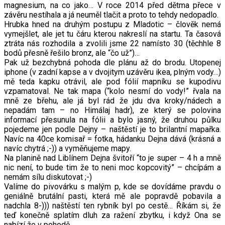
magnesium, na co jako… V roce 2014 před dětma přece v
závěru nestíhala a já neuměl tlačit a proto to tehdy nedopadlo.
Hrubka hned na druhým postupu z Mladotic – člověk nemá
vymejšlet, ale jet tu čáru kterou nakreslí na startu. Ta časová
ztráta nás rozhodila a zvolili jsme 22 namísto 30 (těchhle 8
bodů přesně řešilo bronz, ale “čo už”)…
Pak už bezchybná pohoda dle plánu až do brodu. Utopenej
iphone (v zadní kapse a v dvojitym uzávěru ikea, plným vody…)
mě teda kapku otrávil, ale pod fólií mapníku se kupodivu
vzpamatoval. Ne tak mapa (“kolo nesmí do vody!” řvala na
mně ze břehu, ale já byl rád že jdu dva kroky/nádech a
nepadám tam – no Himálaj hadr), ze který se polovina
informací přesunula na fólii a bylo jasný, že druhou půlku
pojedeme jen podle Dejny – naštěstí je to brilantní mapařka.
Navíc na 40ce komisař = fotka, hádanku Dejna dává (krásná a
navíc chytrá ;-)) a vyměňujeme mapy.
Na planině nad Liblínem Dejna švitoří “to je super – 4 h a mně
nic není, to bude tim že to neni moc kopcovitý” – chcípám a
nemám sílu diskutovat ;-)
Valíme do pivovárku s malým p, kde se dovídáme pravdu o
geniálně brutální pasti, která mě ale popravdě pobavila a
nadchla 8-))) naštěstí ten rybník byl po cestě… Říkám si, že
teď konečně splatím dluh za ražení zbytku, i když Ona se
nabízí že v pohodě.