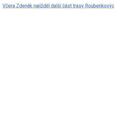
Včera Zdeněk najížděl další část trasy Roubenkovýc