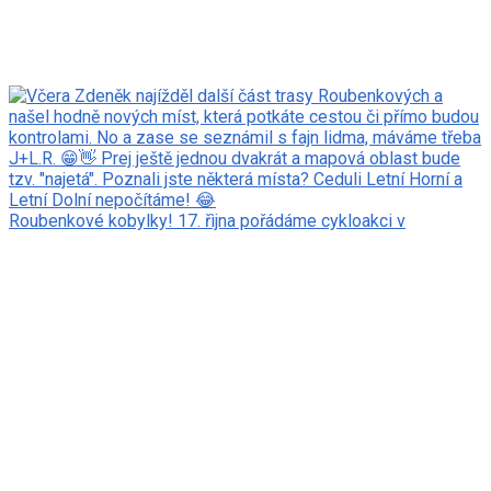
Roubenkové kobylky! 17. řìjna pořádáme cykloakci v