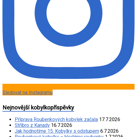
Sledovat na Instagramu
Nejnovější kobylkopříspěvky
Příprava Roubenkových kobylek začala
17.7.2026
Stříbro z Kanady
16.7.2026
Jak hodnotíme 15. Kobylky s odstupem
6.7.2026
Roubenkové kobylky – hledáme roubenky
1.7.2026