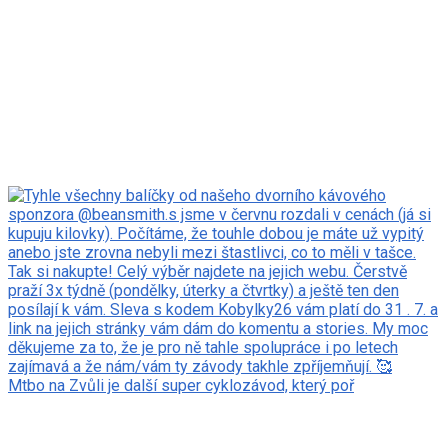
Mtbo na Zvůli je další super cyklozávod, který poř