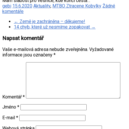
Mám slabost pro vesnice, kde končí cesta…
gebi
15.6.2020
Aktuality
,
MTBO Ztracene Kobylky
Žádné
komentáře
←
Země je zachráněna – děkujeme!
14 chyb, které už nesmíme zopakovat
→
Napsat komentář
Vaše e-mailová adresa nebude zveřejněna.
Vyžadované
informace jsou označeny
*
Komentář
*
Jméno
*
E-mail
*
Webová stránka