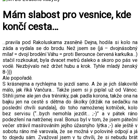
Mám slabost pro vesnice, kde
končí cesta…
…pravila pod Rakoluskama zasněně Dejna, hodila si kolo na
záda a vydala se do brodu. Než jsem se (já – dvojnásobný
mílař = dvojí brodění Váhu = proti Berounce červená karkulka…)
stačil rozkoukat, byla dvacet metrů daleko a skoro po pás ve
vodě. Nezbývalo než držet hubu a krok. Tyhle mladý ženský
8-)))
Ale popořadě.
S krásnejma a rychlejma to jezdí samo. A že je jich šlakovitě
málo, jak říká Vančura… Takže jsem si ji piplal už od Vánoc.
Stihli jsme ale jen dva tréninky, pak padla korona, takže ona na
bajku jen na cestě s dětma do školky (držák na sedačku na
poslední chvíli sundala), do toho namoženej kotníček, kolo
bez servisu (“…bych nemohla jezdit… ;-)” a v pátek ráno
podezření na natrženej sval. Bonus byl v tom, že jsem páteční
večer strávil masírováním jejího úžasnýho lýtka ;-) ale ještě v
sobotu ráno mě varovala, že se možná v polovině odpojí a já
to dojedu sám. Zvažoval jsem v tu chvíli, že si nebudu brát