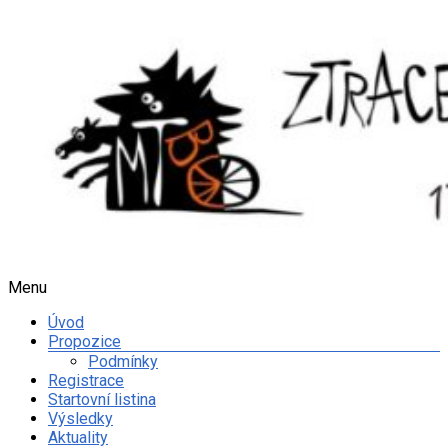
Skip
to
content
Menu
MTBO
Ztracené
Úvod
kobylky
Propozice
Podmínky
Web
Registrace
o
Startovní listina
organizaci
Výsledky
orientačního
Aktuality