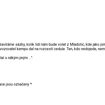
uzavíráme sázky, kolik lidí nám bude volat z Mladotic, kde jako jsm
rovozovatel kempu dal na rozcestí cedule. Ten, kdo nedojede, nem
ělal s někým jiným …”.
ace jsou označeny
*