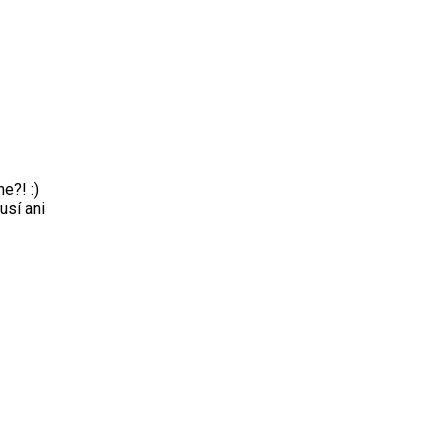
e?! :)
usí ani