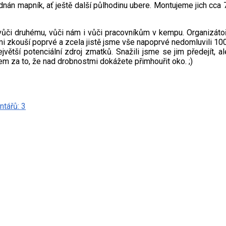
dnán mapník, ať ještě další půlhodinu ubere. Montujeme jich cca 
 vůči druhému, vůči nám i vůči pracovníkům v kempu. Organizátoři
mi zkouší poprvé a zcela jistě jsme vše napoprvé nedomluvili 10
ětší potenciální zdroj zmatků. Snažili jsme se jim předejít, al
m za to, že nad drobnostmi dokážete přimhouřit oko. ;)
tářů: 3