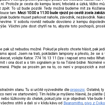
o ní. Protože je cesta do kempu lesní, hrbolatá a úzká, těžko 
lat zpět. To už bude pozdě. Tedy možná budeme mít za Kožla
 louce tam.
Mezi 10:00 a 11:30 bude vjezd po cestě zcela zakáz
 jinak budete muset parkovat nahoře, závodník, nezávodník. Nak
ad, nevíme. V sobotu rovněž nebude dovoleno z kempu dopoledne
e. Všichni jste dost chytří na to, abyste toto pochopili, pros
ne pak už nebudou možné. Pokud je přesto chcete hlásit, pak je
 sms apod. Jsem na trati, pokládám lampiony a přesto, že se s 
pokecat, volejte Katce: 774 16 13 11 (lze i napsat sms nebo What
mít i ona dost a s tím signálem je to na Tišině bídné. Nicméně 
ná. Ptejte se prosím jen na to, co není v propozicích a inst
stračním stanu. Tu si určitě vyzvedněte dle
propozic
. Ostatně, t
 co není ve startovném). Tím řešíte je myšleno hlavně, že platíte (
o nebo lůžkoviny do chatek, pokud jste si je objednali. Vše bude
 všechno stihli a dali si v klidu kávu od
Beansmiths
,
pivo z Cvik