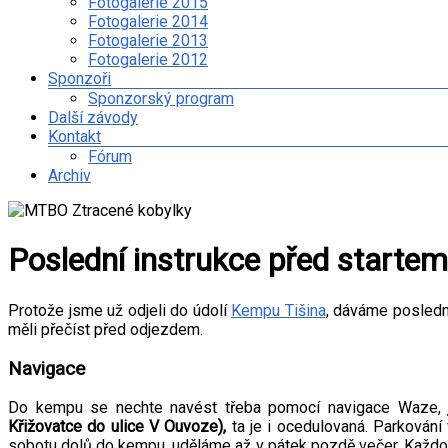
Fotogalerie 2015
Fotogalerie 2014
Fotogalerie 2013
Fotogalerie 2012
Sponzoři
Sponzorský program
Další závody
Kontakt
Fórum
Archiv
Poslední instrukce před startem
Protože jsme už odjeli do údolí
Kempu Tišina
, dáváme poslední
měli přečíst před odjezdem.
Navigace
Do kempu se nechte navést třeba pomocí navigace Waze
Křižovatce do ulice V Ouvoze),
ta je i ocedulovaná. Parkování
sobotu dolů do kempu, uděláme až v pátek pozdě večer. Každopá