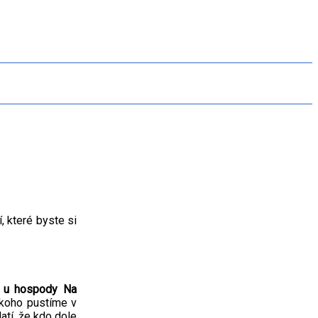
, které byste si
á u hospody Na
 koho pustíme v
atí, že kdo dole