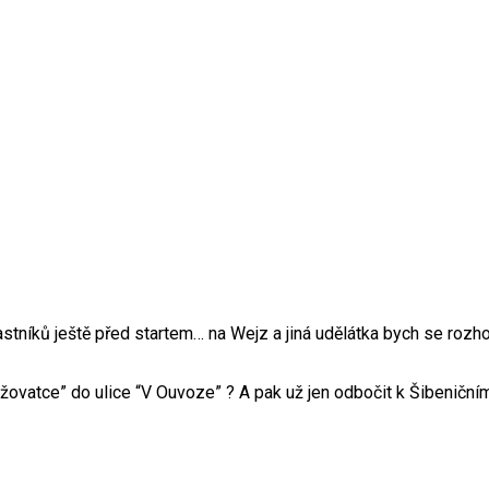
astníků ještě před startem… na Wejz a jiná udělátka bych se rozh
ovatce” do ulice “V Ouvoze” ? A pak už jen odbočit k Šibeničním