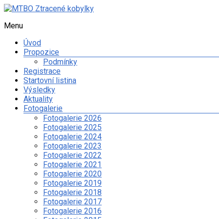
Skip
to
Menu
MTBO
content
Ztracené
Úvod
kobylky
Propozice
Podmínky
Web
Registrace
o
Startovní listina
organizaci
Výsledky
orientačního
Aktuality
závodu
Fotogalerie
na
Fotogalerie 2026
kolech
Fotogalerie 2025
a
Fotogalerie 2024
dalších
Fotogalerie 2023
sportovních
Fotogalerie 2022
aktivitách
Fotogalerie 2021
spolku
Fotogalerie 2020
Ztracené
Fotogalerie 2019
kobylky
Fotogalerie 2018
Fotogalerie 2017
Fotogalerie 2016