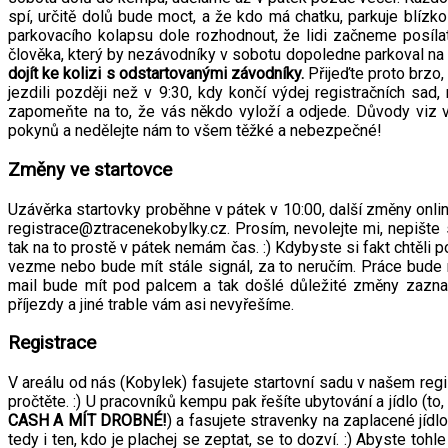
spí, určitě dolů bude moct, a že kdo má chatku, parkuje blízk
parkovacího kolapsu dole rozhodnout, že lidi začneme posí
člověka, který by nezávodníky v sobotu dopoledne parkoval na
dojít ke kolizi s odstartovanými závodníky.
Přijeďte proto brzo,
jezdili později než v 9:30, kdy končí výdej registračních s
zapomeňte na to, že vás někdo vyloží a odjede. Důvody viz výš
pokynů a nedělejte nám to všem těžké a nebezpečné!
Změny ve startovce
Uzávěrka startovky proběhne v pátek v 10:00, další změny onli
registrace@ztracenekobylky.cz. Prosím, nevolejte mi, nepište
tak na to prostě v pátek nemám čas. :) Kdybyste si fakt chtěli 
vezme nebo bude mít stále signál, za to neručím. Práce bude 
mail bude mít pod palcem a tak došlé důležité změny zazname
příjezdy a jiné trable vám asi nevyřešíme.
Registrace
V areálu od nás (Kobylek) fasujete startovní sadu v našem regi
pročtěte. :) U pracovníků kempu pak řešíte ubytování a jídlo (to,
CASH A MÍT DROBNÉ!
) a fasujete stravenky na zaplacené jídl
tedy i ten, kdo je plachej se zeptat, se to dozví. :) Abyste tohle