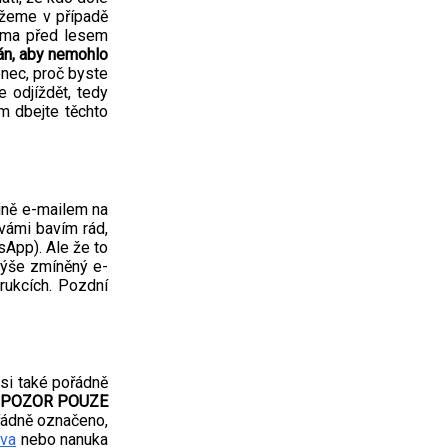
můžeme v případě
nama před lesem
án, aby nemohlo
onec, proč byste
 odjíždět, tedy
ím dbejte těchto
dině e-mailem na
vámi bavím rád,
sApp). Ale že to
výše zmíněný e-
rukcích. Pozdní
y si také pořádně
POZOR POUZE
 řádně označeno,
ova
nebo nanuka