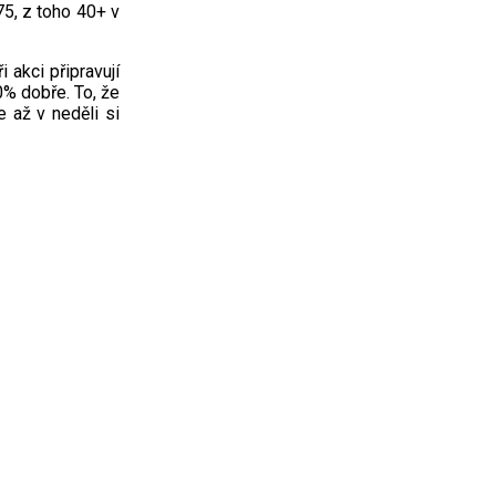
75, z toho 40+ v
 akci připravují
0% dobře. To, že
e až v neděli si