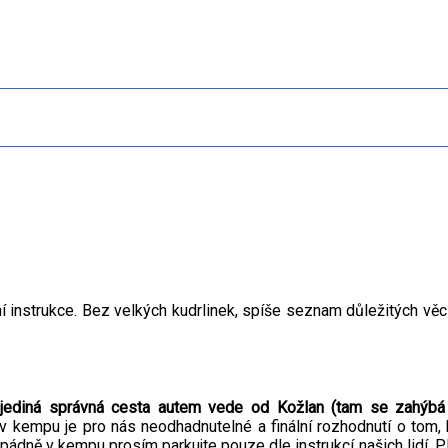
 instrukce. Bez velkých kudrlinek, spíše seznam důležitých věcí
,
jediná správná cesta autem vede od Kožlan (tam se zahýb
 v kempu je pro nás neodhadnutelné a finální rozhodnutí o tom,
dně v kempu prosím parkujte pouze dle instrukcí našich lidí. Pl