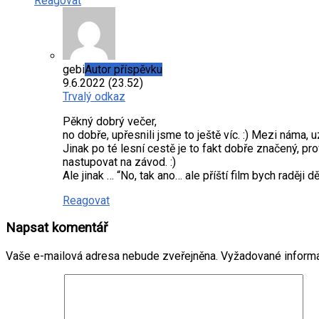
Reagovat
gebi
Autor příspěvku
9.6.2022 (23.52)
Trvalý odkaz
Pěkný dobrý večer,
no dobře, upřesnili jsme to ještě víc. :) Mezi náma, 
Jinak po té lesní cestě je to fakt dobře značený, p
nastupovat na závod. :)
Ale jinak … “No, tak ano… ale příští film bych raději d
Reagovat
Napsat komentář
Vaše e-mailová adresa nebude zveřejněna.
Vyžadované inform