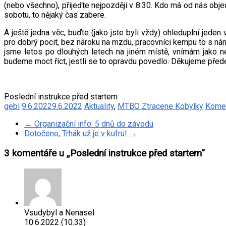
(nebo všechno), přijeďte nejpozději v 8:30. Kdo má od nás obje
sobotu, to nějaký čas zabere.
A ještě jedna věc, buďte (jako jste byli vždy) ohleduplní jeden
pro dobrý pocit, bez nároku na mzdu, pracovníci kempu to s ná
jsme letos po dlouhých letech na jiném místě, vnímám jako nejv
budeme moct říct, jestli se to opravdu povedlo. Děkujeme přede
Poslední instrukce před startem
gebi
9.6.2022
9.6.2022
Aktuality
,
MTBO Ztracene Kobylky
Komen
←
Organizační info: 5 dnů do závodu
Dotočeno, Trhák už je v kufru!
→
3 komentáře u „
Poslední instrukce před startem
“
Vsudybyl a Nenasel
10.6.2022 (10.33)